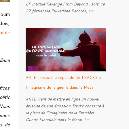
EP intitulé Revenge From Beyond , sorti ce
27 février via Pulverised Records, aux
album
formats CD, vinyle et numérique.
dois,
Découvrez le ci-dessous. Il a été enregistré
et mixé par Santi et l'artwork a été réalisé
nible
par Luxi Lahtinen. Tracklist: 01. Into The
Grave 02. The Eternal Embrace 03. A
Somber Night 04. Rebellion Against The
Vile 05. Revenge From Beyond 06. The
album
Sense Of Fear
ARTE consacre un épisode de TRACKS à
fices
l'imaginaire de la guerre dans le Metal
litic
ARTE vient de mettre en ligne un nouvel
 Nous
épisode de son émission Tracks consacré à
la place de l'imaginaire de la Première
 nous
Guerre Mondiale dans le Metal. Le
rs de
reportage s'intéresse à la manière dont,