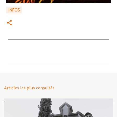
INFOS
C
o
m
m
e
n
Articles les plus consultés
t
a
i
r