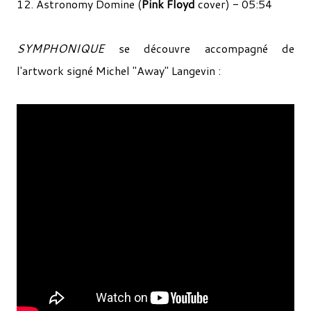
12. Astronomy Domine (
Pink Floyd
cover) - 05:54
SYMPHONIQUE
se découvre accompagné de
l'a
rtwork signé Michel "Away" Langevin :