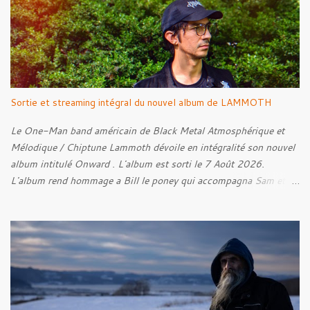
Sense Of Fear
Sortie et streaming intégral du nouvel album de LAMMOTH
Le One-Man band américain de Black Metal Atmosphérique et
Mélodique / Chiptune Lammoth dévoile en intégralité son nouvel
album intitulé Onward . L'album est sorti le 7 Août 2026.
L'album rend hommage a Bill le poney qui accompagna Sam et
Frodon à Fondcombe, et à l'extérieur de la Porte-Ouest de la
Moria, Bill fut relâché dans la nature. Tracklist : 01. Poor Old
Half-Starved Pony 02. To Be Free (Bill) 03. A Gardener - 04:05
04. Farewell, Good Beast of Burden 05. A Fox Passing Through
the Woods on Business of Their Own 06. The Road to Bree 07.
We Were Born to Suffer 08. Horsethieving 09. A Final Parting
Onward de Lammoth