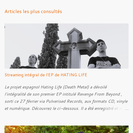
n
Articles les plus consultés
t
a
i
r
e
s
Streaming intégral de l'EP de HATING LIFE
Le projet espagnol Hating Life (Death Metal) a dévoilé
l'intégralité de son premier EP intitulé Revenge From Beyond ,
sorti ce 27 février via Pulverised Records, aux formats CD, vinyle
et numérique. Découvrez le ci-dessous. Il a été enregistré et mixé
par Santi et l'artwork a été réalisé par Luxi Lahtinen. Tracklist: 01.
Into The Grave 02. The Eternal Embrace 03. A Somber Night 04.
Rebellion Against The Vile 05. Revenge From Beyond 06. The