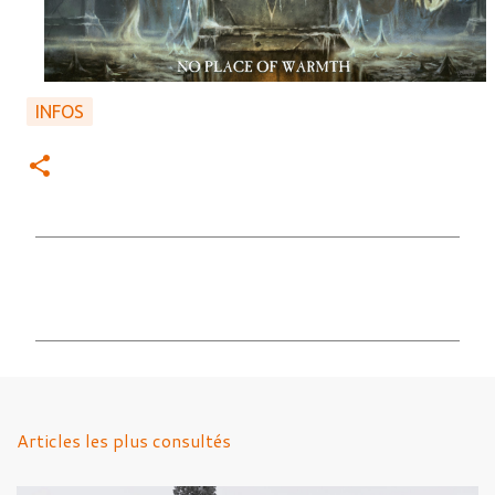
INFOS
C
o
m
m
e
n
Articles les plus consultés
t
a