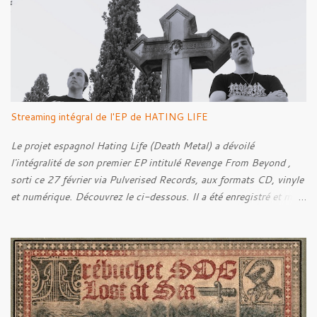
i
r
e
s
Streaming intégral de l'EP de HATING LIFE
Le projet espagnol Hating Life (Death Metal) a dévoilé
l'intégralité de son premier EP intitulé Revenge From Beyond ,
sorti ce 27 février via Pulverised Records, aux formats CD, vinyle
et numérique. Découvrez le ci-dessous. Il a été enregistré et mixé
par Santi et l'artwork a été réalisé par Luxi Lahtinen. Tracklist: 01.
Into The Grave 02. The Eternal Embrace 03. A Somber Night 04.
Rebellion Against The Vile 05. Revenge From Beyond 06. The
Sense Of Fear