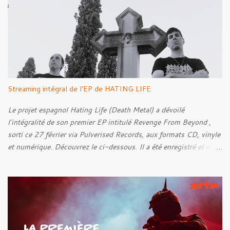
a
i
r
e
s
Streaming intégral de l'EP de HATING LIFE
Le projet espagnol Hating Life (Death Metal) a dévoilé
l'intégralité de son premier EP intitulé Revenge From Beyond ,
sorti ce 27 février via Pulverised Records, aux formats CD, vinyle
et numérique. Découvrez le ci-dessous. Il a été enregistré et mixé
par Santi et l'artwork a été réalisé par Luxi Lahtinen. Tracklist: 01.
Into The Grave 02. The Eternal Embrace 03. A Somber Night 04.
Rebellion Against The Vile 05. Revenge From Beyond 06. The
Sense Of Fear