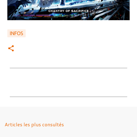
INFOS
C
o
m
m
e
n
Articles les plus consultés
t