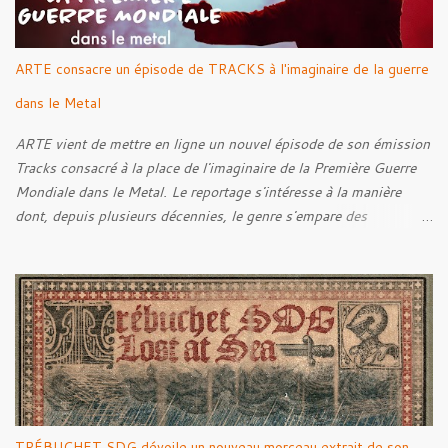
ARTE consacre un épisode de TRACKS à l'imaginaire de la guerre
dans le Metal
ARTE vient de mettre en ligne un nouvel épisode de son émission
Tracks consacré à la place de l'imaginaire de la Première Guerre
Mondiale dans le Metal. Le reportage s'intéresse à la manière
dont, depuis plusieurs décennies, le genre s'empare des
représentations de la Grande Guerre, entre démarche mémorielle,
regard critique et fascination pour ses symboles. Pour alimenter
cette réflexion, Tracks est allé à la rencontre de Noise (
Kanonenfieber ) et de Dmytro Kumar ( 1914 ), qui reviennent sur
leur intérêt pour la Première Guerre mondiale. Le documentaire
donne également la parole au producteur Kristian "Kohle"
Kohlmannslehner, collaborateur de 1914 , ainsi qu'à l'historien
Ralf Raths, directeur du Musée allemand des blindés de Munster,
afin d'interroger plus largement la place des images de guerre
TRÉBUCHET SDG dévoile un nouveau morceau extrait de son