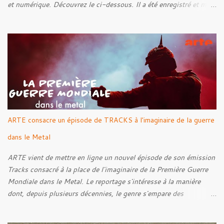
et numérique. Découvrez le ci-dessous. Il a été enregistré et mixé
par Santi et l'artwork a été réalisé par Luxi Lahtinen. Tracklist: 01.
Into The Grave 02. The Eternal Embrace 03. A Somber Night 04.
Rebellion Against The Vile 05. Revenge From Beyond 06. The
Sense Of Fear
ARTE consacre un épisode de TRACKS à l'imaginaire de la guerre
dans le Metal
ARTE vient de mettre en ligne un nouvel épisode de son émission
Tracks consacré à la place de l'imaginaire de la Première Guerre
Mondiale dans le Metal. Le reportage s'intéresse à la manière
dont, depuis plusieurs décennies, le genre s'empare des
représentations de la Grande Guerre, entre démarche mémorielle,
regard critique et fascination pour ses symboles. Pour alimenter