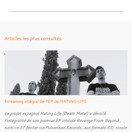
o
m
m
e
n
Articles les plus consultés
t
a
i
r
e
s
Streaming intégral de l'EP de HATING LIFE
Le projet espagnol Hating Life (Death Metal) a dévoilé
l'intégralité de son premier EP intitulé Revenge From Beyond ,
sorti ce 27 février via Pulverised Records, aux formats CD, vinyle