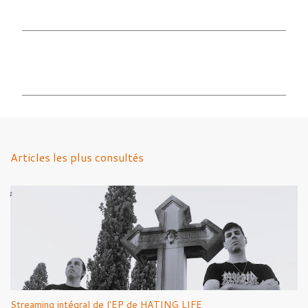
C
o
m
m
e
n
Articles les plus consultés
t
a
i
r
e
s
Streaming intégral de l'EP de HATING LIFE