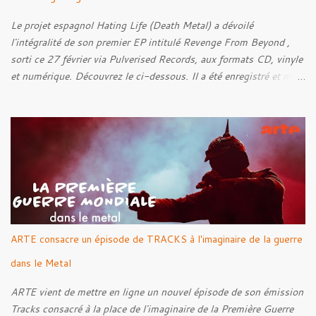
Le projet espagnol Hating Life (Death Metal) a dévoilé
l'intégralité de son premier EP intitulé Revenge From Beyond ,
sorti ce 27 février via Pulverised Records, aux formats CD, vinyle
et numérique. Découvrez le ci-dessous. Il a été enregistré et mixé
par Santi et l'artwork a été réalisé par Luxi Lahtinen. Tracklist: 01.
Into The Grave 02. The Eternal Embrace 03. A Somber Night 04.
Rebellion Against The Vile 05. Revenge From Beyond 06. The
Sense Of Fear
ARTE consacre un épisode de TRACKS à l'imaginaire de la guerre
dans le Metal
ARTE vient de mettre en ligne un nouvel épisode de son émission
Tracks consacré à la place de l'imaginaire de la Première Guerre