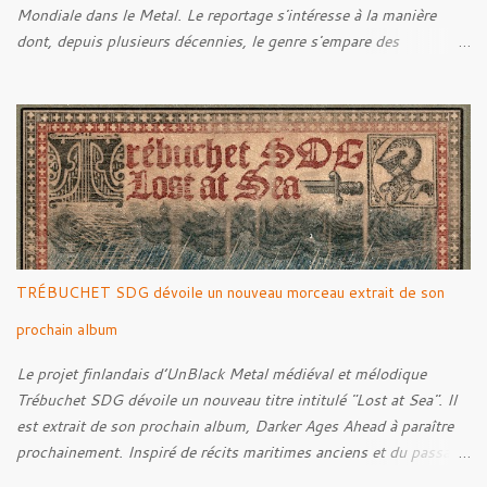
Mondiale dans le Metal. Le reportage s'intéresse à la manière
dont, depuis plusieurs décennies, le genre s'empare des
représentations de la Grande Guerre, entre démarche mémorielle,
regard critique et fascination pour ses symboles. Pour alimenter
cette réflexion, Tracks est allé à la rencontre de Noise (
Kanonenfieber ) et de Dmytro Kumar ( 1914 ), qui reviennent sur
leur intérêt pour la Première Guerre mondiale. Le documentaire
donne également la parole au producteur Kristian "Kohle"
Kohlmannslehner, collaborateur de 1914 , ainsi qu'à l'historien
Ralf Raths, directeur du Musée allemand des blindés de Munster,
afin d'interroger plus largement la place des images de guerre
TRÉBUCHET SDG dévoile un nouveau morceau extrait de son
dans l'esthétique et l'imaginaire du Metal. Le reportage est à
découvrir ci-dessous :
prochain album
Le projet finlandais d’UnBlack Metal médiéval et mélodique
Trébuchet SDG dévoile un nouveau titre intitulé "Lost at Sea". Il
est extrait de son prochain album, Darker Ages Ahead à paraître
prochainement. Inspiré de récits maritimes anciens et du passage
de l’Évangile selon Matthieu 14:30-33, le morceau met en scène