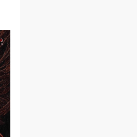
Celle-ci prend la forme d'un corbeau blanc,
présence rare qui observe l'humanité,
recueille ses histoires et conserve les traces
de ce qui pourrait autrement disparaître :
blessures, souvenirs et expériences
individuelles. L'album aborde ainsi la
solitude, le deuil, la connexion aux autres,
la transformation et la recherche de sens.
KORVA ne cherche pas à juger l'humanité
mais à en conserver la mémoire. Le nom du
projet correspond par ailleurs aux cinq
manifestations de cette conscience : K pour
Karina, la gardienne de la mémoire ; O pour
Olga, l'observatrice des ombres ; R pour
Rita, la racine de la vie...