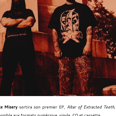
te Misery
sortira son premier EP,
Altar of Extracted Teeth
,
sponible aux formats numérique, vinyle, CD et cassette.