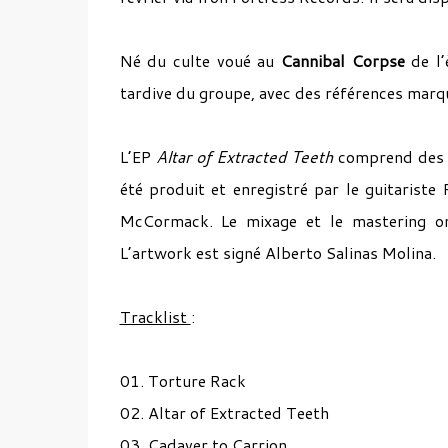
Né du culte voué au
Cannibal Corpse
de l’
tardive du groupe, avec des références mar
L’EP
Altar of Extracted Teeth
comprend des 
été produit et enregistré par le guitarist
McCormack. Le mixage et le mastering on
L’artwork est signé Alberto Salinas Molina.
Tracklist
:
01. Torture Rack
02. Altar of Extracted Teeth
03. Cadaver to Carrion