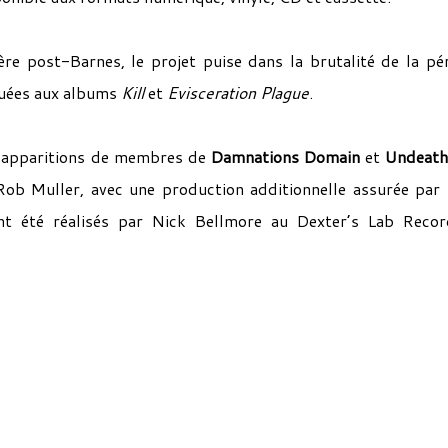
ère post-Barnes, le projet puise dans la brutalité de la pé
quées aux albums
Kill
et
Evisceration Plague
.
apparitions de membres de
Damnations Domain
et
Undeat
e Rob Muller, avec une production additionnelle assurée par
t été réalisés par Nick Bellmore au Dexter’s Lab Recor