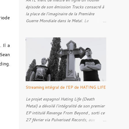
ARTE vient de mettre en ligne un nouvel
épisode de son émission Tracks consacré à
la place de l'imaginaire de la Première
riode
Guerre Mondiale dans le Metal. Le
reportage s'intéresse à la manière dont,
depuis plusieurs décennies, le genre
s'empare des représentations de la Grande
h
. Il a
Guerre, entre démarche mémorielle, regard
 Sean
critique et fascination pour ses symboles.
Pour alimenter cette réflexion, Tracks est
ding.
allé à la rencontre de Noise ( Kanonenfieber
) et de Dmytro Kumar ( 1914 ), qui
reviennent sur leur intérêt pour la Première
Streaming intégral de l'EP de HATING LIFE
Guerre mondiale. Le documentaire donne
également la parole au producteur Kristian
Le projet espagnol Hating Life (Death
"Kohle" Kohlmannslehner, collaborateur de
Metal) a dévoilé l'intégralité de son premier
1914 , ainsi qu'à l'historien Ralf Raths,
EP intitulé Revenge From Beyond , sorti ce
directeur du Musée allemand des blindés de
27 février via Pulverised Records, aux
Munster, afin d'interroger plus largement la
formats CD, vinyle et numérique.