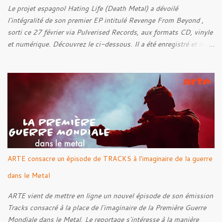
Le projet espagnol Hating Life (Death Metal) a dévoilé
l'intégralité de son premier EP intitulé Revenge From Beyond ,
sorti ce 27 février via Pulverised Records, aux formats CD, vinyle
et numérique. Découvrez le ci-dessous. Il a été enregistré et mixé
par Santi et l'artwork a été réalisé par Luxi Lahtinen. Tracklist: 01.
Into The Grave 02. The Eternal Embrace 03. A Somber Night 04.
Rebellion Against The Vile 05. Revenge From Beyond 06. The
Sense Of Fear
ARTE consacre un épisode de TRACKS à l'imaginaire de la guerre
dans le Metal
ARTE vient de mettre en ligne un nouvel épisode de son émission
Tracks consacré à la place de l'imaginaire de la Première Guerre
Mondiale dans le Metal. Le reportage s'intéresse à la manière