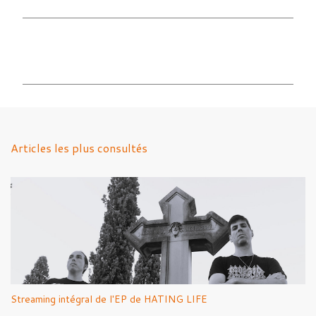
C
o
m
m
e
n
Articles les plus consultés
t
a
i
r
e
s
Streaming intégral de l'EP de HATING LIFE