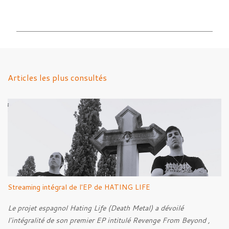
o
m
m
e
n
Articles les plus consultés
t
a
i
r
e
s
Streaming intégral de l'EP de HATING LIFE
Le projet espagnol Hating Life (Death Metal) a dévoilé
l'intégralité de son premier EP intitulé Revenge From Beyond ,