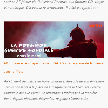
sorti ce 27 février via Pulverised Records, aux formats CD, vinyle
et numérique. Découvrez le ci-dessous. Il a été enregistré et mixé
par Santi et l'artwork a été réalisé par Luxi Lahtinen. Tracklist: 01.
Into The Grave 02. The Eternal Embrace 03. A Somber Night 04.
Rebellion Against The Vile 05. Revenge From Beyond 06. The
Sense Of Fear
ARTE consacre un épisode de TRACKS à l'imaginaire de la guerre
dans le Metal
ARTE vient de mettre en ligne un nouvel épisode de son émission
Tracks consacré à la place de l'imaginaire de la Première Guerre
Mondiale dans le Metal. Le reportage s'intéresse à la manière
dont, depuis plusieurs décennies, le genre s'empare des
représentations de la Grande Guerre, entre démarche mémorielle,