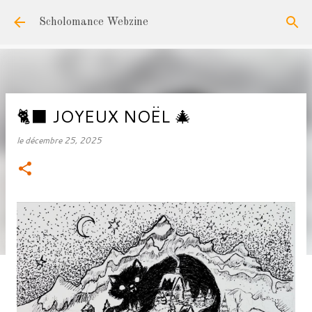
Accéder au contenu principal
Scholomance Webzine
🐈‍⬛ JOYEUX NOËL 🎄
le
décembre 25, 2025