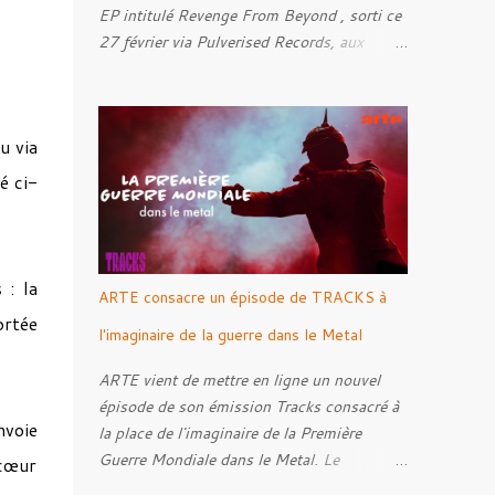
EP intitulé Revenge From Beyond , sorti ce
27 février via Pulverised Records, aux
formats CD, vinyle et numérique.
Découvrez le ci-dessous. Il a été enregistré
et mixé par Santi et l'artwork a été réalisé
u via
par Luxi Lahtinen. Tracklist: 01. Into The
Grave 02. The Eternal Embrace 03. A
é ci-
Somber Night 04. Rebellion Against The
Vile 05. Revenge From Beyond 06. The
Sense Of Fear
 : la
ARTE consacre un épisode de TRACKS à
ortée
l'imaginaire de la guerre dans le Metal
ARTE vient de mettre en ligne un nouvel
épisode de son émission Tracks consacré à
nvoie
la place de l'imaginaire de la Première
Guerre Mondiale dans le Metal. Le
 cœur
reportage s'intéresse à la manière dont,