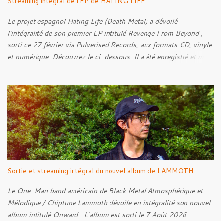
Streaming intégral de l'EP de HATING LIFE
Le projet espagnol Hating Life (Death Metal) a dévoilé
l'intégralité de son premier EP intitulé Revenge From Beyond ,
sorti ce 27 février via Pulverised Records, aux formats CD, vinyle
et numérique. Découvrez le ci-dessous. Il a été enregistré et mixé
par Santi et l'artwork a été réalisé par Luxi Lahtinen. Tracklist: 01.
Into The Grave 02. The Eternal Embrace 03. A Somber Night 04.
Rebellion Against The Vile 05. Revenge From Beyond 06. The
Sense Of Fear
Sortie et streaming intégral du nouvel album de LAMMOTH
Le One-Man band américain de Black Metal Atmosphérique et
Mélodique / Chiptune Lammoth dévoile en intégralité son nouvel
album intitulé Onward . L'album est sorti le 7 Août 2026.