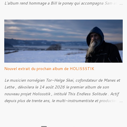
L'album rend hommage a Bill le poney qui accompagna Sam et
Frodon à Fondcombe, et à l'extérieur de la Porte-Ouest de la
Moria, Bill fut relâché dans la nature. Tracklist : 01. Poor Old
Half-Starved Pony 02. To Be Free (Bill) 03. A Gardener - 04:05
04. Farewell, Good Beast of Burden 05. A Fox Passing Through
the Woods on Business of Their Own 06. The Road to Bree 07.
We Were Born to Suffer 08. Horsethieving 09. A Final Parting
Onward de Lammoth
Nouvel extrait du prochain album de HOLISSSTIK
Le musicien norvégien Tor-Helge Skei, cofondateur de Manes et
Lethe , dévoilera le 14 août 2026 le premier album de son
nouveau projet Holissstik , intitulé This Endless Solitude . Actif
depuis plus de trente ans, le multi-instrumentiste et producteur
poursuit son exploration des musiques extrêmes et
expérimentales avec un album qui mêle Black Metal, Doom, Trip-
Hop, musique industrielle et influences avant-gardistes. Conçu