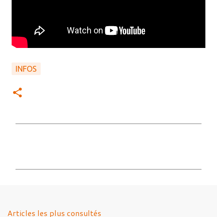
INFOS
C
o
m
m
e
n
Articles les plus consultés