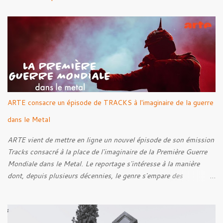
t
a
i
r
e
s
ARTE consacre un épisode de TRACKS à l'imaginaire de la guerre
dans le Metal
ARTE vient de mettre en ligne un nouvel épisode de son émission
Tracks consacré à la place de l'imaginaire de la Première Guerre
Mondiale dans le Metal. Le reportage s'intéresse à la manière
dont, depuis plusieurs décennies, le genre s'empare des
représentations de la Grande Guerre, entre démarche mémorielle,
regard critique et fascination pour ses symboles. Pour alimenter
cette réflexion, Tracks est allé à la rencontre de Noise (