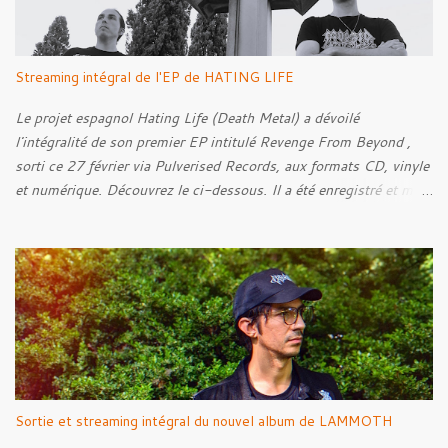
s
Streaming intégral de l'EP de HATING LIFE
Le projet espagnol Hating Life (Death Metal) a dévoilé
l'intégralité de son premier EP intitulé Revenge From Beyond ,
sorti ce 27 février via Pulverised Records, aux formats CD, vinyle
et numérique. Découvrez le ci-dessous. Il a été enregistré et mixé
par Santi et l'artwork a été réalisé par Luxi Lahtinen. Tracklist: 01.
Into The Grave 02. The Eternal Embrace 03. A Somber Night 04.
Rebellion Against The Vile 05. Revenge From Beyond 06. The
Sense Of Fear
Sortie et streaming intégral du nouvel album de LAMMOTH