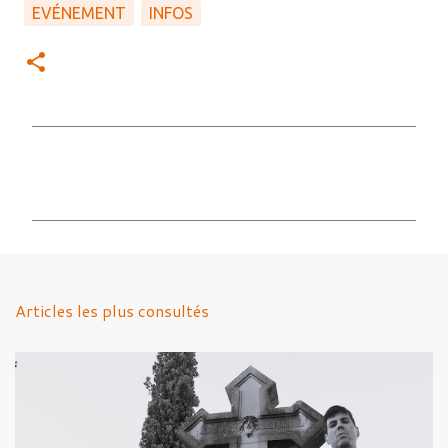
EVÉNEMENT
INFOS
C
o
m
m
e
n
Articles les plus consultés
t
a
i
r
e