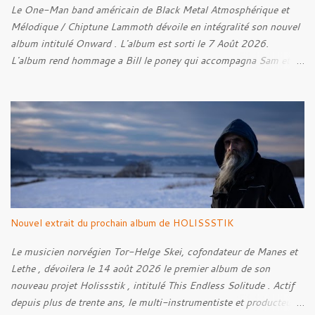
Le One-Man band américain de Black Metal Atmosphérique et
Mélodique / Chiptune Lammoth dévoile en intégralité son nouvel
album intitulé Onward . L'album est sorti le 7 Août 2026.
L'album rend hommage a Bill le poney qui accompagna Sam et
Frodon à Fondcombe, et à l'extérieur de la Porte-Ouest de la
Moria, Bill fut relâché dans la nature. Tracklist : 01. Poor Old
Half-Starved Pony 02. To Be Free (Bill) 03. A Gardener - 04:05
04. Farewell, Good Beast of Burden 05. A Fox Passing Through
the Woods on Business of Their Own 06. The Road to Bree 07.
We Were Born to Suffer 08. Horsethieving 09. A Final Parting
Onward de Lammoth
Nouvel extrait du prochain album de HOLISSSTIK
Le musicien norvégien Tor-Helge Skei, cofondateur de Manes et
Lethe , dévoilera le 14 août 2026 le premier album de son
nouveau projet Holissstik , intitulé This Endless Solitude . Actif
depuis plus de trente ans, le multi-instrumentiste et producteur