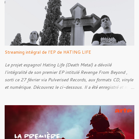
i
r
e
s
Streaming intégral de l'EP de HATING LIFE
Le projet espagnol Hating Life (Death Metal) a dévoilé
l'intégralité de son premier EP intitulé Revenge From Beyond ,
sorti ce 27 février via Pulverised Records, aux formats CD, vinyle
et numérique. Découvrez le ci-dessous. Il a été enregistré et mixé
par Santi et l'artwork a été réalisé par Luxi Lahtinen. Tracklist: 01.
Into The Grave 02. The Eternal Embrace 03. A Somber Night 04.
Rebellion Against The Vile 05. Revenge From Beyond 06. The
Sense Of Fear