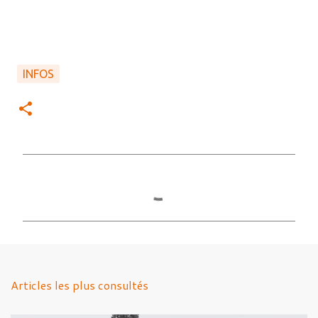
INFOS
C
o
m
m
e
n
Articles les plus consultés
t
a