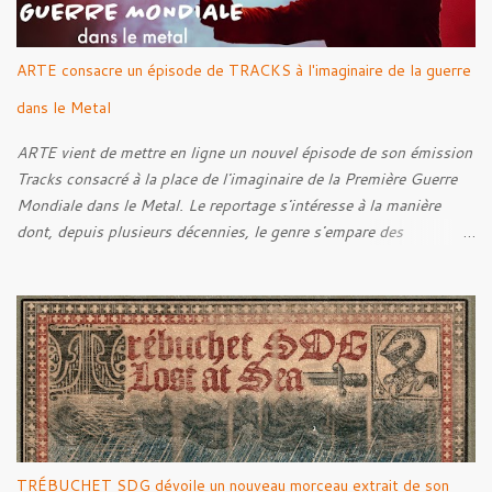
ARTE consacre un épisode de TRACKS à l'imaginaire de la guerre
dans le Metal
ARTE vient de mettre en ligne un nouvel épisode de son émission
Tracks consacré à la place de l'imaginaire de la Première Guerre
Mondiale dans le Metal. Le reportage s'intéresse à la manière
dont, depuis plusieurs décennies, le genre s'empare des
représentations de la Grande Guerre, entre démarche mémorielle,
regard critique et fascination pour ses symboles. Pour alimenter
cette réflexion, Tracks est allé à la rencontre de Noise (
Kanonenfieber ) et de Dmytro Kumar ( 1914 ), qui reviennent sur
leur intérêt pour la Première Guerre mondiale. Le documentaire
donne également la parole au producteur Kristian "Kohle"
Kohlmannslehner, collaborateur de 1914 , ainsi qu'à l'historien
Ralf Raths, directeur du Musée allemand des blindés de Munster,
afin d'interroger plus largement la place des images de guerre
TRÉBUCHET SDG dévoile un nouveau morceau extrait de son