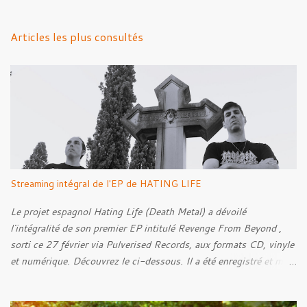
e
n
Articles les plus consultés
t
a
i
r
e
s
Streaming intégral de l'EP de HATING LIFE
Le projet espagnol Hating Life (Death Metal) a dévoilé
l'intégralité de son premier EP intitulé Revenge From Beyond ,
sorti ce 27 février via Pulverised Records, aux formats CD, vinyle
et numérique. Découvrez le ci-dessous. Il a été enregistré et mixé
par Santi et l'artwork a été réalisé par Luxi Lahtinen. Tracklist: 01.
Into The Grave 02. The Eternal Embrace 03. A Somber Night 04.