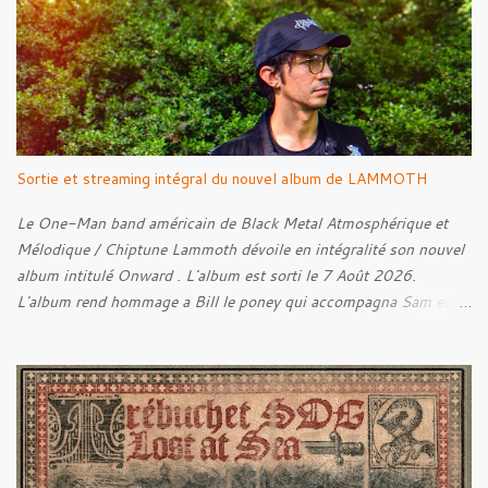
Rebellion Against The Vile 05. Revenge From Beyond 06. The
Sense Of Fear
Sortie et streaming intégral du nouvel album de LAMMOTH
Le One-Man band américain de Black Metal Atmosphérique et
Mélodique / Chiptune Lammoth dévoile en intégralité son nouvel
album intitulé Onward . L'album est sorti le 7 Août 2026.
L'album rend hommage a Bill le poney qui accompagna Sam et
Frodon à Fondcombe, et à l'extérieur de la Porte-Ouest de la
Moria, Bill fut relâché dans la nature. Tracklist : 01. Poor Old
Half-Starved Pony 02. To Be Free (Bill) 03. A Gardener - 04:05
04. Farewell, Good Beast of Burden 05. A Fox Passing Through
the Woods on Business of Their Own 06. The Road to Bree 07.
We Were Born to Suffer 08. Horsethieving 09. A Final Parting
Onward de Lammoth