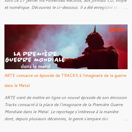
sorti ce 27 février via Pulverised Records, aux formats CD, vinyle
et numérique. Découvrez le ci-dessous. Il a été enregistré et mixé
par Santi et l'artwork a été réalisé par Luxi Lahtinen. Tracklist: 01.
Into The Grave 02. The Eternal Embrace 03. A Somber Night 04.
Rebellion Against The Vile 05. Revenge From Beyond 06. The
Sense Of Fear
ARTE consacre un épisode de TRACKS à l'imaginaire de la guerre
dans le Metal
ARTE vient de mettre en ligne un nouvel épisode de son émission
Tracks consacré à la place de l'imaginaire de la Première Guerre
Mondiale dans le Metal. Le reportage s'intéresse à la manière
dont, depuis plusieurs décennies, le genre s'empare des
représentations de la Grande Guerre, entre démarche mémorielle,