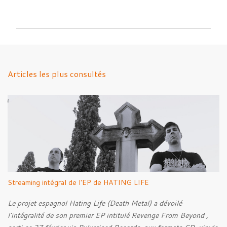
o
m
m
e
n
Articles les plus consultés
t
a
i
r
e
s
Streaming intégral de l'EP de HATING LIFE
Le projet espagnol Hating Life (Death Metal) a dévoilé
l'intégralité de son premier EP intitulé Revenge From Beyond ,