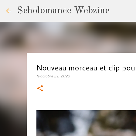
Scholomance Webzine
Nouveau morceau et clip p
le
octobre 21, 2025