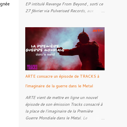
ignée
EP intitulé Revenge From Beyond , sorti ce
27 février via Pulverised Records, aux
formats CD, vinyle et numérique.
Découvrez le ci-dessous. Il a été enregistré
et mixé par Santi et l'artwork a été réalisé
par Luxi Lahtinen. Tracklist: 01. Into The
Grave 02. The Eternal Embrace 03. A
Somber Night 04. Rebellion Against The
Vile 05. Revenge From Beyond 06. The
Sense Of Fear
ARTE consacre un épisode de TRACKS à
l'imaginaire de la guerre dans le Metal
ARTE vient de mettre en ligne un nouvel
épisode de son émission Tracks consacré à
la place de l'imaginaire de la Première
Guerre Mondiale dans le Metal. Le
reportage s'intéresse à la manière dont,