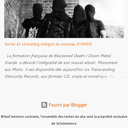
Sense Of Fear
Sortie et streaming intégral du nouveau VIANDE
La formation française de Blackened Death / Doom Metal
Viande a dévoilé l'intégralité de son nouvel album Monument
aux Morts. Il est disponible dès aujourd'hui via Transcending
Obscurity Records, aux formats CD, vinyle et numérique. Ce
nouveau chapitre explore un versant plus atmosphérique de
l'identité musicale du groupe, capable de troubler les sens et de
laisser une empreinte psychologique durable. Une menace
presque tangible imprègne l'ensemble, donnant naissance à une
Fourni par Blogger
atmosphère inquiétante et fantomatique qui évoque la bande
originale d'un film d'horreur. Tout au long de Monument aux
©Sauf mention contraire, l'ensemble des textes du site sont la propriété exclusive
Morts , une impression de chaos permanent s'installe. Lorsque
de Scholomance