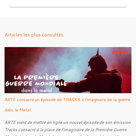
m
m
e
n
Articles les plus consultés
t
a
i
r
e
s
ARTE consacre un épisode de TRACKS à l'imaginaire de la guerre
dans le Metal
ARTE vient de mettre en ligne un nouvel épisode de son émission
Tracks consacré à la place de l'imaginaire de la Première Guerre