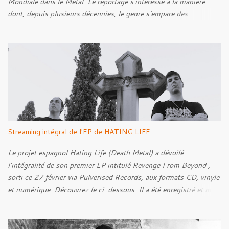
Mondiale dans le Metal. Le reportage s'intéresse à la manière
dont, depuis plusieurs décennies, le genre s'empare des
représentations de la Grande Guerre, entre démarche mémorielle,
regard critique et fascination pour ses symboles. Pour alimenter
cette réflexion, Tracks est allé à la rencontre de Noise (
Kanonenfieber ) et de Dmytro Kumar ( 1914 ), qui reviennent sur
leur intérêt pour la Première Guerre mondiale. Le documentaire
donne également la parole au producteur Kristian "Kohle"
Kohlmannslehner, collaborateur de 1914 , ainsi qu'à l'historien
Ralf Raths, directeur du Musée allemand des blindés de Munster,
afin d'interroger plus largement la place des images de guerre
Streaming intégral de l'EP de HATING LIFE
dans l'esthétique et l'imaginaire du Metal. Le reportage est à
découvrir ci-dessous :
Le projet espagnol Hating Life (Death Metal) a dévoilé
l'intégralité de son premier EP intitulé Revenge From Beyond ,
sorti ce 27 février via Pulverised Records, aux formats CD, vinyle
et numérique. Découvrez le ci-dessous. Il a été enregistré et mixé
par Santi et l'artwork a été réalisé par Luxi Lahtinen. Tracklist: 01.
Into The Grave 02. The Eternal Embrace 03. A Somber Night 04.
Rebellion Against The Vile 05. Revenge From Beyond 06. The