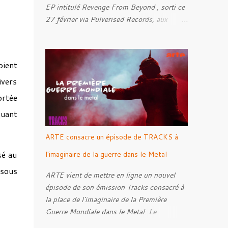
EP intitulé Revenge From Beyond , sorti ce
27 février via Pulverised Records, aux
formats CD, vinyle et numérique.
Découvrez le ci-dessous. Il a été enregistré
et mixé par Santi et l'artwork a été réalisé
bient
par Luxi Lahtinen. Tracklist: 01. Into The
ivers
Grave 02. The Eternal Embrace 03. A
Somber Night 04. Rebellion Against The
ortée
Vile 05. Revenge From Beyond 06. The
quant
Sense Of Fear
ARTE consacre un épisode de TRACKS à
sé au
l'imaginaire de la guerre dans le Metal
ssous
ARTE vient de mettre en ligne un nouvel
épisode de son émission Tracks consacré à
la place de l'imaginaire de la Première
Guerre Mondiale dans le Metal. Le
reportage s'intéresse à la manière dont,