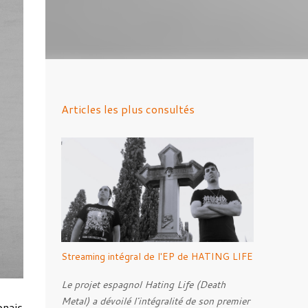
Articles les plus consultés
Streaming intégral de l'EP de HATING LIFE
Le projet espagnol Hating Life (Death
Metal) a dévoilé l'intégralité de son premier
onais