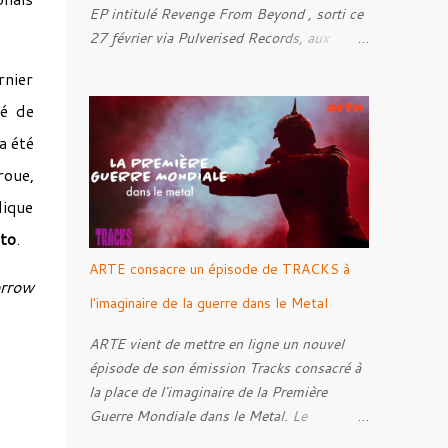
EP intitulé Revenge From Beyond , sorti ce
27 février via Pulverised Records, aux
formats CD, vinyle et numérique.
rnier
Découvrez le ci-dessous. Il a été enregistré
té de
et mixé par Santi et l'artwork a été réalisé
par Luxi Lahtinen. Tracklist: 01. Into The
a été
Grave 02. The Eternal Embrace 03. A
roue,
Somber Night 04. Rebellion Against The
lique
Vile 05. Revenge From Beyond 06. The
Sense Of Fear
to
.
ARTE consacre un épisode de TRACKS à
rrow
l'imaginaire de la guerre dans le Metal
ARTE vient de mettre en ligne un nouvel
épisode de son émission Tracks consacré à
la place de l'imaginaire de la Première
Guerre Mondiale dans le Metal. Le
reportage s'intéresse à la manière dont,