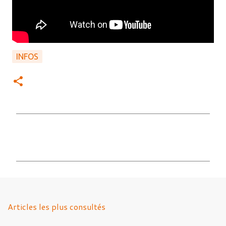
INFOS
C
o
m
m
e
n
Articles les plus consultés
t