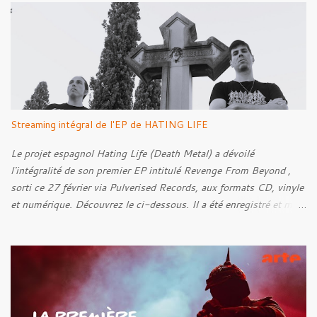
a
i
r
e
s
Streaming intégral de l'EP de HATING LIFE
Le projet espagnol Hating Life (Death Metal) a dévoilé
l'intégralité de son premier EP intitulé Revenge From Beyond ,
sorti ce 27 février via Pulverised Records, aux formats CD, vinyle
et numérique. Découvrez le ci-dessous. Il a été enregistré et mixé
par Santi et l'artwork a été réalisé par Luxi Lahtinen. Tracklist: 01.
Into The Grave 02. The Eternal Embrace 03. A Somber Night 04.
Rebellion Against The Vile 05. Revenge From Beyond 06. The
Sense Of Fear