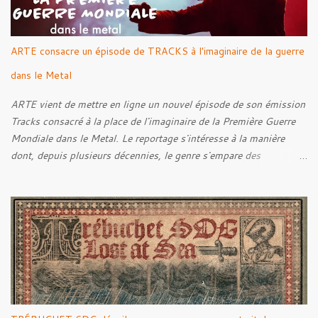
ARTE consacre un épisode de TRACKS à l'imaginaire de la guerre
dans le Metal
ARTE vient de mettre en ligne un nouvel épisode de son émission
Tracks consacré à la place de l'imaginaire de la Première Guerre
Mondiale dans le Metal. Le reportage s'intéresse à la manière
dont, depuis plusieurs décennies, le genre s'empare des
représentations de la Grande Guerre, entre démarche mémorielle,
regard critique et fascination pour ses symboles. Pour alimenter
cette réflexion, Tracks est allé à la rencontre de Noise (
Kanonenfieber ) et de Dmytro Kumar ( 1914 ), qui reviennent sur
leur intérêt pour la Première Guerre mondiale. Le documentaire
donne également la parole au producteur Kristian "Kohle"
Kohlmannslehner, collaborateur de 1914 , ainsi qu'à l'historien
Ralf Raths, directeur du Musée allemand des blindés de Munster,
afin d'interroger plus largement la place des images de guerre