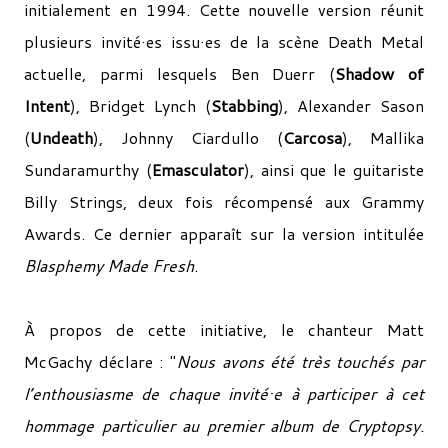
initialement en 1994. Cette nouvelle version réunit
plusieurs invité·es issu·es de la scène Death Metal
actuelle, parmi lesquels Ben Duerr (
Shadow of
Intent
), Bridget Lynch (
Stabbing
), Alexander Sason
(
Undeath
), Johnny Ciardullo (
Carcosa
), Mallika
Sundaramurthy (
Emasculator
), ainsi que le guitariste
Billy Strings, deux fois récompensé aux Grammy
Awards. Ce dernier apparaît sur la version intitulée
Blasphemy Made Fresh
.
À propos de cette initiative, le chanteur Matt
McGachy déclare : "
Nous avons été très touchés par
l’enthousiasme de chaque invité·e à participer à cet
hommage particulier au premier album de Cryptopsy.