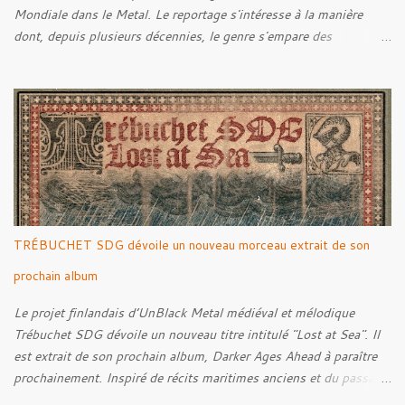
Mondiale dans le Metal. Le reportage s'intéresse à la manière
dont, depuis plusieurs décennies, le genre s'empare des
représentations de la Grande Guerre, entre démarche mémorielle,
regard critique et fascination pour ses symboles. Pour alimenter
cette réflexion, Tracks est allé à la rencontre de Noise (
Kanonenfieber ) et de Dmytro Kumar ( 1914 ), qui reviennent sur
leur intérêt pour la Première Guerre mondiale. Le documentaire
donne également la parole au producteur Kristian "Kohle"
Kohlmannslehner, collaborateur de 1914 , ainsi qu'à l'historien
Ralf Raths, directeur du Musée allemand des blindés de Munster,
afin d'interroger plus largement la place des images de guerre
TRÉBUCHET SDG dévoile un nouveau morceau extrait de son
dans l'esthétique et l'imaginaire du Metal. Le reportage est à
découvrir ci-dessous :
prochain album
Le projet finlandais d’UnBlack Metal médiéval et mélodique
Trébuchet SDG dévoile un nouveau titre intitulé "Lost at Sea". Il
est extrait de son prochain album, Darker Ages Ahead à paraître
prochainement. Inspiré de récits maritimes anciens et du passage
de l’Évangile selon Matthieu 14:30-33, le morceau met en scène