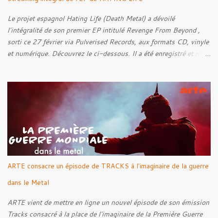
Le projet espagnol Hating Life (Death Metal) a dévoilé
l'intégralité de son premier EP intitulé Revenge From Beyond ,
sorti ce 27 février via Pulverised Records, aux formats CD, vinyle
et numérique. Découvrez le ci-dessous. Il a été enregistré et mixé
par Santi et l'artwork a été réalisé par Luxi Lahtinen. Tracklist: 01.
Into The Grave 02. The Eternal Embrace 03. A Somber Night 04.
Rebellion Against The Vile 05. Revenge From Beyond 06. The
Sense Of Fear
ARTE consacre un épisode de TRACKS à l'imaginaire de la guerre
dans le Metal
ARTE vient de mettre en ligne un nouvel épisode de son émission
Tracks consacré à la place de l'imaginaire de la Première Guerre