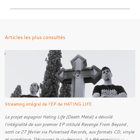
m
m
e
n
Articles les plus consultés
t
a
i
r
e
s
Streaming intégral de l'EP de HATING LIFE
Le projet espagnol Hating Life (Death Metal) a dévoilé
l'intégralité de son premier EP intitulé Revenge From Beyond ,
sorti ce 27 février via Pulverised Records, aux formats CD, vinyle
et numérique. Découvrez le ci-dessous. Il a été enregistré et mixé