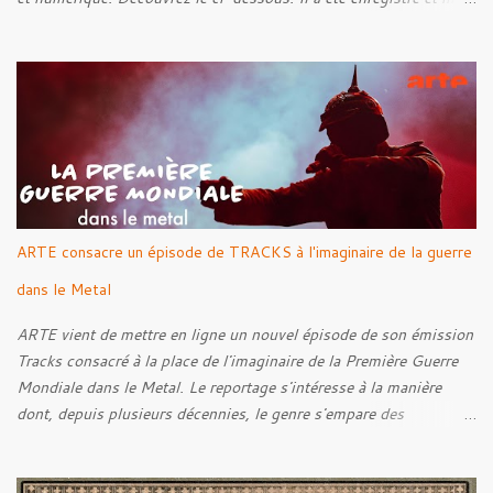
par Santi et l'artwork a été réalisé par Luxi Lahtinen. Tracklist: 01.
Into The Grave 02. The Eternal Embrace 03. A Somber Night 04.
Rebellion Against The Vile 05. Revenge From Beyond 06. The
Sense Of Fear
ARTE consacre un épisode de TRACKS à l'imaginaire de la guerre
dans le Metal
ARTE vient de mettre en ligne un nouvel épisode de son émission
Tracks consacré à la place de l'imaginaire de la Première Guerre
Mondiale dans le Metal. Le reportage s'intéresse à la manière
dont, depuis plusieurs décennies, le genre s'empare des
représentations de la Grande Guerre, entre démarche mémorielle,
regard critique et fascination pour ses symboles. Pour alimenter