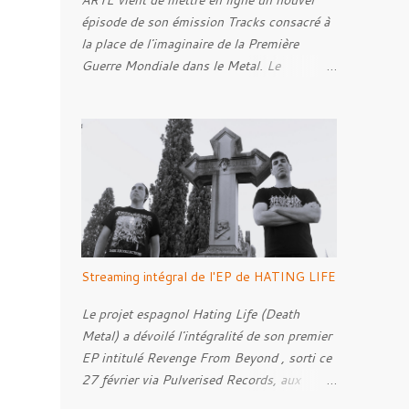
ARTE vient de mettre en ligne un nouvel
épisode de son émission Tracks consacré à
la place de l'imaginaire de la Première
Guerre Mondiale dans le Metal. Le
reportage s'intéresse à la manière dont,
depuis plusieurs décennies, le genre
s'empare des représentations de la Grande
Guerre, entre démarche mémorielle, regard
critique et fascination pour ses symboles.
Pour alimenter cette réflexion, Tracks est
allé à la rencontre de Noise ( Kanonenfieber
) et de Dmytro Kumar ( 1914 ), qui
reviennent sur leur intérêt pour la Première
Streaming intégral de l'EP de HATING LIFE
Guerre mondiale. Le documentaire donne
également la parole au producteur Kristian
Le projet espagnol Hating Life (Death
"Kohle" Kohlmannslehner, collaborateur de
Metal) a dévoilé l'intégralité de son premier
1914 , ainsi qu'à l'historien Ralf Raths,
EP intitulé Revenge From Beyond , sorti ce
directeur du Musée allemand des blindés de
27 février via Pulverised Records, aux
Munster, afin d'interroger plus largement la
formats CD, vinyle et numérique.