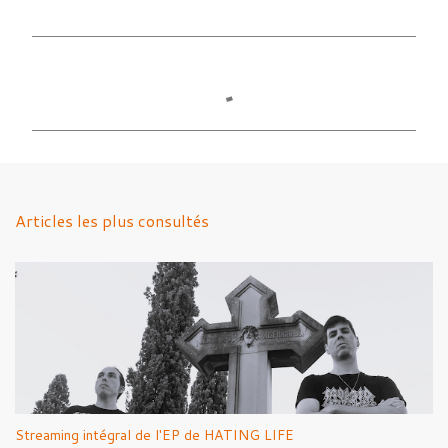
C
o
m
m
e
n
Articles les plus consultés
t
a
i
r
e
s
Streaming intégral de l'EP de HATING LIFE