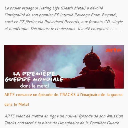
Le projet espagnol Hating Life (Death Metal) a dévoilé
l'intégralité de son premier EP intitulé Revenge From Beyond ,
sorti ce 27 février via Pulverised Records, aux formats CD, vinyle
et numérique. Découvrez le ci-dessous. Il a été enregistré et mixé
par Santi et l'artwork a été réalisé par Luxi Lahtinen. Tracklist: 01.
Into The Grave 02. The Eternal Embrace 03. A Somber Night 04.
Rebellion Against The Vile 05. Revenge From Beyond 06. The
Sense Of Fear
ARTE consacre un épisode de TRACKS à l'imaginaire de la guerre
dans le Metal
ARTE vient de mettre en ligne un nouvel épisode de son émission
Tracks consacré à la place de l'imaginaire de la Première Guerre