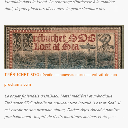
Mondiale dans le Metal. Le reportage s'intéresse à la manière
dont, depuis plusieurs décennies, le genre s'empare des
représentations de la Grande Guerre, entre démarche mémorielle,
regard critique et fascination pour ses symboles. Pour alimenter
cette réflexion, Tracks est allé à la rencontre de Noise (
Kanonenfieber ) et de Dmytro Kumar ( 1914 ), qui reviennent sur
leur intérêt pour la Première Guerre mondiale. Le documentaire
donne également la parole au producteur Kristian "Kohle"
Kohlmannslehner, collaborateur de 1914 , ainsi qu'à l'historien
Ralf Raths, directeur du Musée allemand des blindés de Munster,
afin d'interroger plus largement la place des images de guerre
TRÉBUCHET SDG dévoile un nouveau morceau extrait de son
dans l'esthétique et l'imaginaire du Metal. Le reportage est à
découvrir ci-dessous :
prochain album
Le projet finlandais d’UnBlack Metal médiéval et mélodique
Trébuchet SDG dévoile un nouveau titre intitulé "Lost at Sea". Il
est extrait de son prochain album, Darker Ages Ahead à paraître
prochainement. Inspiré de récits maritimes anciens et du passage
de l’Évangile selon Matthieu 14:30-33, le morceau met en scène