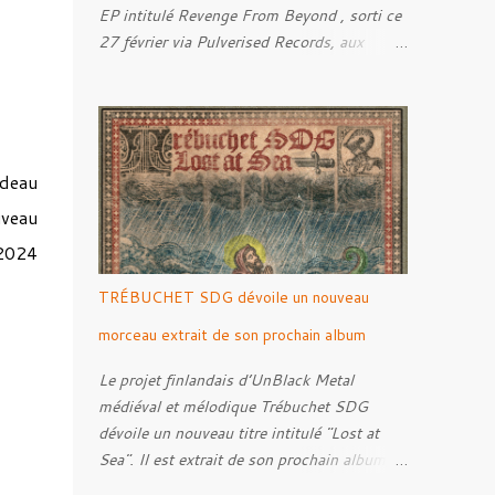
EP intitulé Revenge From Beyond , sorti ce
27 février via Pulverised Records, aux
formats CD, vinyle et numérique.
Découvrez le ci-dessous. Il a été enregistré
et mixé par Santi et l'artwork a été réalisé
par Luxi Lahtinen. Tracklist: 01. Into The
Grave 02. The Eternal Embrace 03. A
deau
Somber Night 04. Rebellion Against The
uveau
Vile 05. Revenge From Beyond 06. The
 2024
Sense Of Fear
TRÉBUCHET SDG dévoile un nouveau
morceau extrait de son prochain album
Le projet finlandais d’UnBlack Metal
médiéval et mélodique Trébuchet SDG
dévoile un nouveau titre intitulé "Lost at
Sea". Il est extrait de son prochain album,
Darker Ages Ahead à paraître