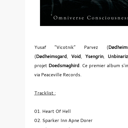
Yusaf “Vicotnik” Parvez (
Dødheim
(
Dødheimsgard
,
Void
,
Ysengrin
,
Unbinariz
projet
Doedsmaghird
. Ce premier album s'in
via Peaceville Records.
Tracklist :
01. Heart Of Hell
02. Sparker Inn Apne Dorer