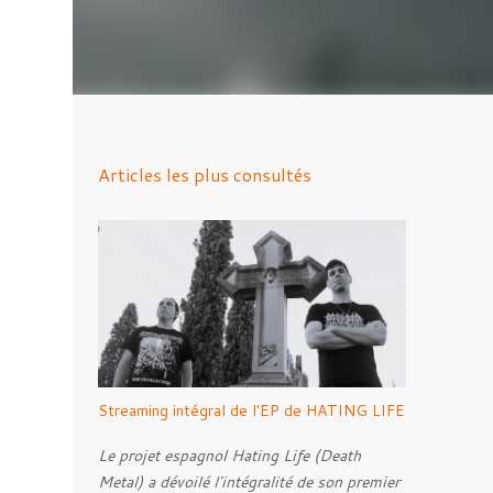
Articles les plus consultés
Streaming intégral de l'EP de HATING LIFE
Le projet espagnol Hating Life (Death
Metal) a dévoilé l'intégralité de son premier