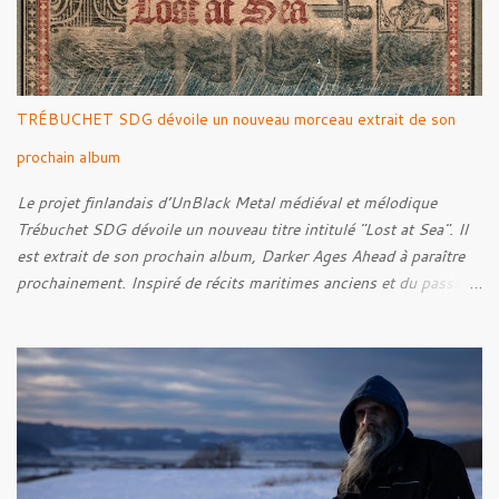
TRÉBUCHET SDG dévoile un nouveau morceau extrait de son
prochain album
Le projet finlandais d’UnBlack Metal médiéval et mélodique
Trébuchet SDG dévoile un nouveau titre intitulé "Lost at Sea". Il
est extrait de son prochain album, Darker Ages Ahead à paraître
prochainement. Inspiré de récits maritimes anciens et du passage
de l’Évangile selon Matthieu 14:30-33, le morceau met en scène
un marin confronté à une tempête et à la perspective de la mort.
Derrière cette imagerie, le groupe développe un propos autour de
la persévérance et de l’espoir face aux épreuves, alors que le
personnage finit par retrouver la force de continuer malgré les
ténèbres qui l’entourent.