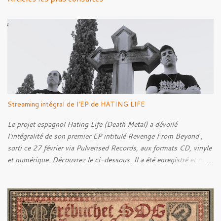
t
a
i
r
e
s
Streaming intégral de l'EP de HATING LIFE
Le projet espagnol Hating Life (Death Metal) a dévoilé
l'intégralité de son premier EP intitulé Revenge From Beyond ,
sorti ce 27 février via Pulverised Records, aux formats CD, vinyle
et numérique. Découvrez le ci-dessous. Il a été enregistré et mixé
par Santi et l'artwork a été réalisé par Luxi Lahtinen. Tracklist: 01.
Into The Grave 02. The Eternal Embrace 03. A Somber Night 04.
Rebellion Against The Vile 05. Revenge From Beyond 06. The
Sense Of Fear