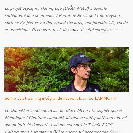
Le projet espagnol Hating Life (Death Metal) a dévoilé
l'intégralité de son premier EP intitulé Revenge From Beyond ,
sorti ce 27 février via Pulverised Records, aux formats CD, vinyle
et numérique. Découvrez le ci-dessous. Il a été enregistré et mixé
par Santi et l'artwork a été réalisé par Luxi Lahtinen. Tracklist: 01.
Into The Grave 02. The Eternal Embrace 03. A Somber Night 04.
Rebellion Against The Vile 05. Revenge From Beyond 06. The
Sense Of Fear
Sortie et streaming intégral du nouvel album de LAMMOTH
Le One-Man band américain de Black Metal Atmosphérique et
Mélodique / Chiptune Lammoth dévoile en intégralité son nouvel
album intitulé Onward . L'album est sorti le 7 Août 2026.
L'album rend hommage a Bill le poney qui accompagna Sam et