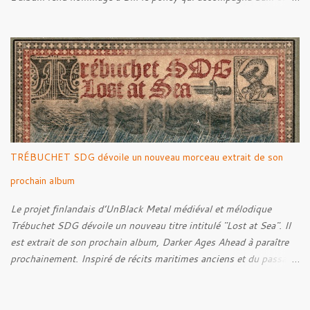
Frodon à Fondcombe, et à l'extérieur de la Porte-Ouest de la
Moria, Bill fut relâché dans la nature. Tracklist : 01. Poor Old
Half-Starved Pony 02. To Be Free (Bill) 03. A Gardener - 04:05
04. Farewell, Good Beast of Burden 05. A Fox Passing Through
the Woods on Business of Their Own 06. The Road to Bree 07.
We Were Born to Suffer 08. Horsethieving 09. A Final Parting
Onward de Lammoth
TRÉBUCHET SDG dévoile un nouveau morceau extrait de son
prochain album
Le projet finlandais d’UnBlack Metal médiéval et mélodique
Trébuchet SDG dévoile un nouveau titre intitulé "Lost at Sea". Il
est extrait de son prochain album, Darker Ages Ahead à paraître
prochainement. Inspiré de récits maritimes anciens et du passage
de l’Évangile selon Matthieu 14:30-33, le morceau met en scène
un marin confronté à une tempête et à la perspective de la mort.
Derrière cette imagerie, le groupe développe un propos autour de