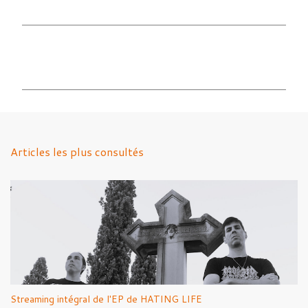
C
o
m
m
e
n
Articles les plus consultés
t
a
i
r
e
s
Streaming intégral de l'EP de HATING LIFE