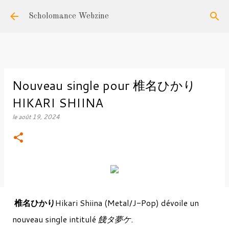
Accéder au contenu principal
Scholomance Webzine
Nouveau single pour 椎名ひかり
HIKARI SHIINA
le
août 19, 2024
椎名ひかり
Hikari Shiina (Metal/J-Pop) dévoile un
nouveau single intitulé
餞タ夢ケ.