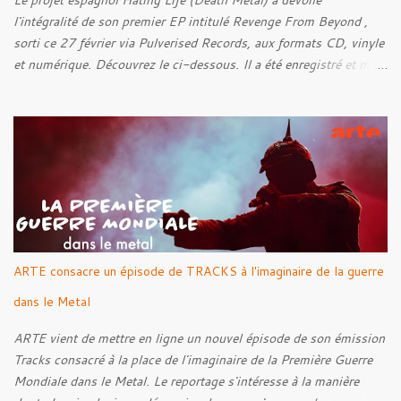
Le projet espagnol Hating Life (Death Metal) a dévoilé
l'intégralité de son premier EP intitulé Revenge From Beyond ,
sorti ce 27 février via Pulverised Records, aux formats CD, vinyle
et numérique. Découvrez le ci-dessous. Il a été enregistré et mixé
par Santi et l'artwork a été réalisé par Luxi Lahtinen. Tracklist: 01.
Into The Grave 02. The Eternal Embrace 03. A Somber Night 04.
Rebellion Against The Vile 05. Revenge From Beyond 06. The
Sense Of Fear
ARTE consacre un épisode de TRACKS à l'imaginaire de la guerre
dans le Metal
ARTE vient de mettre en ligne un nouvel épisode de son émission
Tracks consacré à la place de l'imaginaire de la Première Guerre
Mondiale dans le Metal. Le reportage s'intéresse à la manière