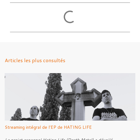
C
o
m
m
e
n
Articles les plus consultés
t
a
i
r
e
s
Streaming intégral de l'EP de HATING LIFE