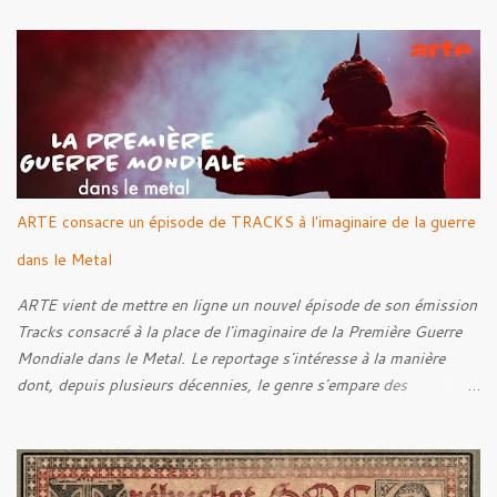
Into The Grave 02. The Eternal Embrace 03. A Somber Night 04.
Rebellion Against The Vile 05. Revenge From Beyond 06. The
Sense Of Fear
ARTE consacre un épisode de TRACKS à l'imaginaire de la guerre
dans le Metal
ARTE vient de mettre en ligne un nouvel épisode de son émission
Tracks consacré à la place de l'imaginaire de la Première Guerre
Mondiale dans le Metal. Le reportage s'intéresse à la manière
dont, depuis plusieurs décennies, le genre s'empare des
représentations de la Grande Guerre, entre démarche mémorielle,
regard critique et fascination pour ses symboles. Pour alimenter
cette réflexion, Tracks est allé à la rencontre de Noise (
Kanonenfieber ) et de Dmytro Kumar ( 1914 ), qui reviennent sur