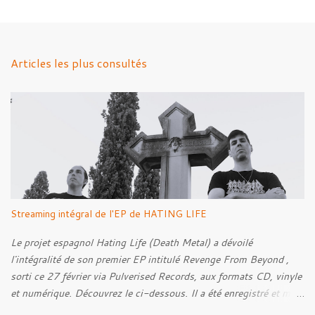
m
e
n
Articles les plus consultés
t
a
i
r
e
s
Streaming intégral de l'EP de HATING LIFE
Le projet espagnol Hating Life (Death Metal) a dévoilé
l'intégralité de son premier EP intitulé Revenge From Beyond ,
sorti ce 27 février via Pulverised Records, aux formats CD, vinyle
et numérique. Découvrez le ci-dessous. Il a été enregistré et mixé
par Santi et l'artwork a été réalisé par Luxi Lahtinen. Tracklist: 01.