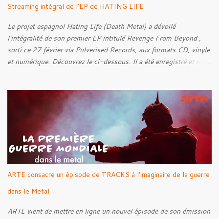
Streaming intégral de l'EP de HATING LIFE
Le projet espagnol Hating Life (Death Metal) a dévoilé
l'intégralité de son premier EP intitulé Revenge From Beyond ,
sorti ce 27 février via Pulverised Records, aux formats CD, vinyle
et numérique. Découvrez le ci-dessous. Il a été enregistré et mixé
par Santi et l'artwork a été réalisé par Luxi Lahtinen. Tracklist: 01.
Into The Grave 02. The Eternal Embrace 03. A Somber Night 04.
Rebellion Against The Vile 05. Revenge From Beyond 06. The
Sense Of Fear
ARTE consacre un épisode de TRACKS à l'imaginaire de la guerre
dans le Metal
ARTE vient de mettre en ligne un nouvel épisode de son émission