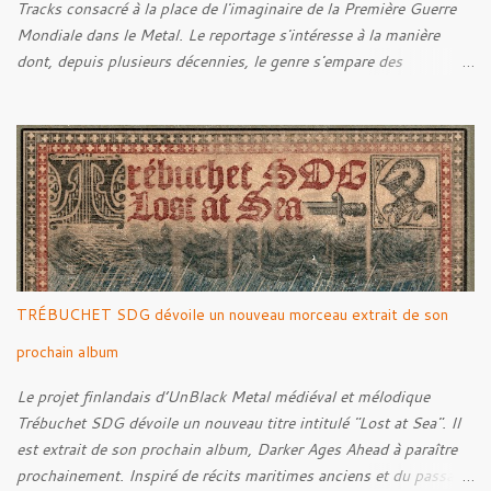
Tracks consacré à la place de l'imaginaire de la Première Guerre
Mondiale dans le Metal. Le reportage s'intéresse à la manière
dont, depuis plusieurs décennies, le genre s'empare des
représentations de la Grande Guerre, entre démarche mémorielle,
regard critique et fascination pour ses symboles. Pour alimenter
cette réflexion, Tracks est allé à la rencontre de Noise (
Kanonenfieber ) et de Dmytro Kumar ( 1914 ), qui reviennent sur
leur intérêt pour la Première Guerre mondiale. Le documentaire
donne également la parole au producteur Kristian "Kohle"
Kohlmannslehner, collaborateur de 1914 , ainsi qu'à l'historien
Ralf Raths, directeur du Musée allemand des blindés de Munster,
afin d'interroger plus largement la place des images de guerre
TRÉBUCHET SDG dévoile un nouveau morceau extrait de son
dans l'esthétique et l'imaginaire du Metal. Le reportage est à
découvrir ci-dessous :
prochain album
Le projet finlandais d’UnBlack Metal médiéval et mélodique
Trébuchet SDG dévoile un nouveau titre intitulé "Lost at Sea". Il
est extrait de son prochain album, Darker Ages Ahead à paraître
prochainement. Inspiré de récits maritimes anciens et du passage