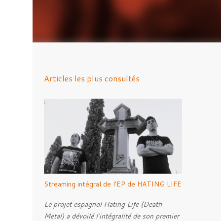
Articles les plus consultés
Streaming intégral de l'EP de HATING LIFE
Le projet espagnol Hating Life (Death
Metal) a dévoilé l'intégralité de son premier