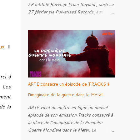
EP intitulé Revenge From Beyond , sorti ce
27 février via Pulverised Records, aux
formats CD, vinyle et numérique.
Découvrez le ci-dessous. Il a été enregistré
et mixé par Santi et l'artwork a été réalisé
par Luxi Lahtinen. Tracklist: 01. Into The
ux
. Il
Grave 02. The Eternal Embrace 03. A
Somber Night 04. Rebellion Against The
Vile 05. Revenge From Beyond 06. The
Sense Of Fear
rci à
ARTE consacre un épisode de TRACKS à
. Ces
l'imaginaire de la guerre dans le Metal
ément
de la
ARTE vient de mettre en ligne un nouvel
épisode de son émission Tracks consacré à
la place de l'imaginaire de la Première
Guerre Mondiale dans le Metal. Le
reportage s'intéresse à la manière dont,