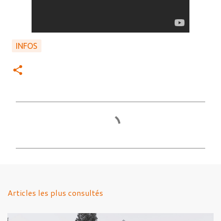
INFOS
C
o
m
m
e
n
Articles les plus consultés
t
a