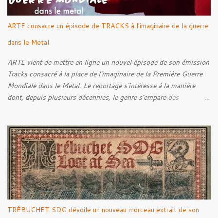
ARTE consacre un épisode de TRACKS à l'imaginaire de la guerre
dans le Metal
ARTE vient de mettre en ligne un nouvel épisode de son émission
Tracks consacré à la place de l'imaginaire de la Première Guerre
Mondiale dans le Metal. Le reportage s'intéresse à la manière
dont, depuis plusieurs décennies, le genre s'empare des
représentations de la Grande Guerre, entre démarche mémorielle,
regard critique et fascination pour ses symboles. Pour alimenter
cette réflexion, Tracks est allé à la rencontre de Noise (
Kanonenfieber ) et de Dmytro Kumar ( 1914 ), qui reviennent sur
leur intérêt pour la Première Guerre mondiale. Le documentaire
donne également la parole au producteur Kristian "Kohle"
Kohlmannslehner, collaborateur de 1914 , ainsi qu'à l'historien
Ralf Raths, directeur du Musée allemand des blindés de Munster,
afin d'interroger plus largement la place des images de guerre
TRÉBUCHET SDG dévoile un nouveau morceau extrait de son
dans l'esthétique et l'imaginaire du Metal. Le reportage est à