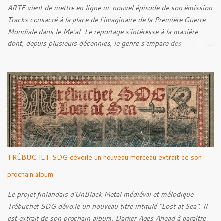
ARTE vient de mettre en ligne un nouvel épisode de son émission
Tracks consacré à la place de l'imaginaire de la Première Guerre
Mondiale dans le Metal. Le reportage s'intéresse à la manière
dont, depuis plusieurs décennies, le genre s'empare des
représentations de la Grande Guerre, entre démarche mémorielle,
regard critique et fascination pour ses symboles. Pour alimenter
cette réflexion, Tracks est allé à la rencontre de Noise (
Kanonenfieber ) et de Dmytro Kumar ( 1914 ), qui reviennent sur
leur intérêt pour la Première Guerre mondiale. Le documentaire
donne également la parole au producteur Kristian "Kohle"
Kohlmannslehner, collaborateur de 1914 , ainsi qu'à l'historien
Ralf Raths, directeur du Musée allemand des blindés de Munster,
afin d'interroger plus largement la place des images de guerre
TRÉBUCHET SDG dévoile un nouveau morceau extrait de son
dans l'esthétique et l'imaginaire du Metal. Le reportage est à
découvrir ci-dessous :
prochain album
Le projet finlandais d’UnBlack Metal médiéval et mélodique
Trébuchet SDG dévoile un nouveau titre intitulé "Lost at Sea". Il
est extrait de son prochain album, Darker Ages Ahead à paraître