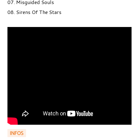
07. Misguided Souls
08. Sirens Of The Stars
INFOS