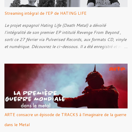
Streaming intégral de l'EP de HATING LIFE
Le projet espagnol Hating Life (Death Metal) a dévoilé
l'intégralité de son premier EP intitulé Revenge From Beyond ,
sorti ce 27 février via Pulverised Records, aux formats CD, vinyle
et numérique. Découvrez le ci-dessous. Il a été enregistré et mixé
par Santi et l'artwork a été réalisé par Luxi Lahtinen. Tracklist: 01.
Into The Grave 02. The Eternal Embrace 03. A Somber Night 04.
Rebellion Against The Vile 05. Revenge From Beyond 06. The
Sense Of Fear
ARTE consacre un épisode de TRACKS à l'imaginaire de la guerre
dans le Metal