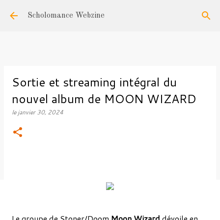
Accéder au contenu principal
Scholomance Webzine
Sortie et streaming intégral du
nouvel album de MOON WIZARD
le
janvier 30, 2024
Le groupe de Stoner/Doom
Moon Wizard
dévoile en