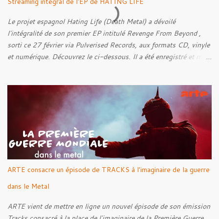
Streaming intégral de l'EP de HATING LIFE
Le projet espagnol Hating Life (Death Metal) a dévoilé
l'intégralité de son premier EP intitulé Revenge From Beyond ,
sorti ce 27 février via Pulverised Records, aux formats CD, vinyle
et numérique. Découvrez le ci-dessous. Il a été enregistré et mixé
par Santi et l'artwork a été réalisé par Luxi Lahtinen. Tracklist: 01.
Into The Grave 02. The Eternal Embrace 03. A Somber Night 04.
Rebellion Against The Vile 05. Revenge From Beyond 06. The
Sense Of Fear
ARTE consacre un épisode de TRACKS à l'imaginaire de la guerre
dans le Metal
ARTE vient de mettre en ligne un nouvel épisode de son émission
Tracks consacré à la place de l'imaginaire de la Première Guerre