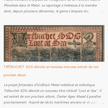
Mondiale dans le Metal. Le reportage s'intéresse à la manière
dont, depuis plusieurs décennies, le genre s'empare des
représentations de la Grande Guerre, entre démarche mémorielle,
regard critique et fascination pour ses symboles. Pour alimenter
cette réflexion, Tracks est allé à la rencontre de Noise (
Kanonenfieber ) et de Dmytro Kumar ( 1914 ), qui reviennent sur
leur intérêt pour la Première Guerre mondiale. Le documentaire
donne également la parole au producteur Kristian "Kohle"
Kohlmannslehner, collaborateur de 1914 , ainsi qu'à l'historien
Ralf Raths, directeur du Musée allemand des blindés de Munster,
afin d'interroger plus largement la place des images de guerre
TRÉBUCHET SDG dévoile un nouveau morceau extrait de son
dans l'esthétique et l'imaginaire du Metal. Le reportage est à
découvrir ci-dessous :
prochain album
Le projet finlandais d’UnBlack Metal médiéval et mélodique
Trébuchet SDG dévoile un nouveau titre intitulé "Lost at Sea". Il
est extrait de son prochain album, Darker Ages Ahead à paraître
prochainement. Inspiré de récits maritimes anciens et du passage