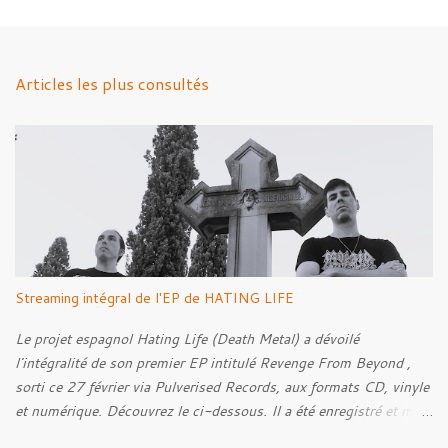
m
e
n
Articles les plus consultés
t
a
i
r
e
s
Streaming intégral de l'EP de HATING LIFE
Le projet espagnol Hating Life (Death Metal) a dévoilé
l'intégralité de son premier EP intitulé Revenge From Beyond ,
sorti ce 27 février via Pulverised Records, aux formats CD, vinyle
et numérique. Découvrez le ci-dessous. Il a été enregistré et mixé
par Santi et l'artwork a été réalisé par Luxi Lahtinen. Tracklist: 01.