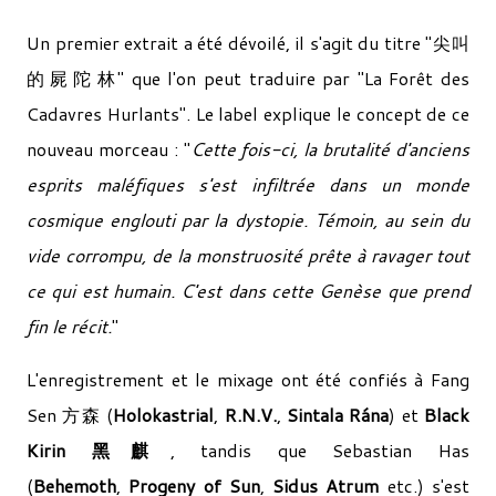
Un premier extrait a été dévoilé, il s'agit du titre "尖​叫​
的​屍​陀​林" que l'on peut traduire par "La Forêt des
Cadavres Hurlants". Le label explique le concept de ce
nouveau morceau : "
Cette fois-ci, la brutalité d'anciens
esprits maléfiques s'est infiltrée dans un monde
cosmique englouti par la dystopie. Témoin, au sein du
vide corrompu, de la monstruosité prête à ravager tout
ce qui est humain. C'est dans cette Genèse que prend
fin le récit.
"
L'enregistrement et le mixage ont été confiés à Fang
Sen 方森 (
Holokastrial
,
R.N.V.
,
Sintala Rána
) et
Black
Kirin 黑麒
, tandis que Sebastian Has
(
Behemoth
,
Progeny of Sun
,
Sidus Atrum
etc.) s'est