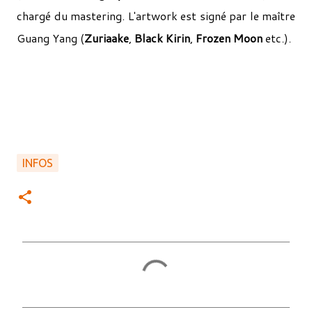
chargé du mastering. L'artwork est signé par le maître
Guang Yang (
Zuriaake
,
Black Kirin
,
Frozen Moon
etc.).
INFOS
C
o
m