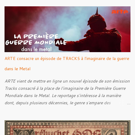
Into The Grave 02. The Eternal Embrace 03. A Somber Night 04.
Rebellion Against The Vile 05. Revenge From Beyond 06. The
Sense Of Fear
ARTE consacre un épisode de TRACKS à l'imaginaire de la guerre
dans le Metal
ARTE vient de mettre en ligne un nouvel épisode de son émission
Tracks consacré à la place de l'imaginaire de la Première Guerre
Mondiale dans le Metal. Le reportage s'intéresse à la manière
dont, depuis plusieurs décennies, le genre s'empare des
représentations de la Grande Guerre, entre démarche mémorielle,
regard critique et fascination pour ses symboles. Pour alimenter
cette réflexion, Tracks est allé à la rencontre de Noise (
Kanonenfieber ) et de Dmytro Kumar ( 1914 ), qui reviennent sur