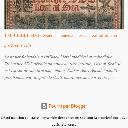
leur intérêt pour la Première Guerre mondiale. Le documentaire
donne également la parole au producteur Kristian "Kohle"
Kohlmannslehner, collaborateur de 1914 , ainsi qu'à l'historien
Ralf Raths, directeur du Musée allemand des blindés de Munster,
afin d'interroger plus largement la place des images de guerre
TRÉBUCHET SDG dévoile un nouveau morceau extrait de son
dans l'esthétique et l'imaginaire du Metal. Le reportage est à
découvrir ci-dessous :
prochain album
Le projet finlandais d’UnBlack Metal médiéval et mélodique
Trébuchet SDG dévoile un nouveau titre intitulé "Lost at Sea". Il
est extrait de son prochain album, Darker Ages Ahead à paraître
prochainement. Inspiré de récits maritimes anciens et du passage
de l’Évangile selon Matthieu 14:30-33, le morceau met en scène
un marin confronté à une tempête et à la perspective de la mort.
Derrière cette imagerie, le groupe développe un propos autour de
la persévérance et de l’espoir face aux épreuves, alors que le
Fourni par Blogger
personnage finit par retrouver la force de continuer malgré les
ténèbres qui l’entourent.
©Sauf mention contraire, l'ensemble des textes du site sont la propriété exclusive
de Scholomance