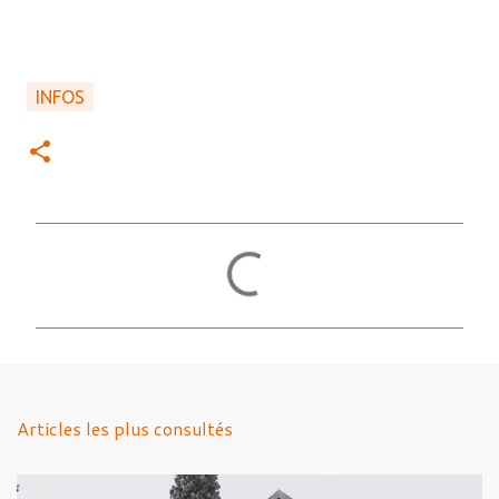
INFOS
C
o
m
m
e
n
Articles les plus consultés
t
a