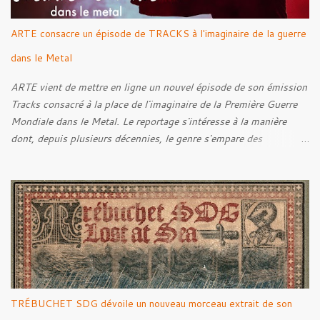
ARTE consacre un épisode de TRACKS à l'imaginaire de la guerre
dans le Metal
ARTE vient de mettre en ligne un nouvel épisode de son émission
Tracks consacré à la place de l'imaginaire de la Première Guerre
Mondiale dans le Metal. Le reportage s'intéresse à la manière
dont, depuis plusieurs décennies, le genre s'empare des
représentations de la Grande Guerre, entre démarche mémorielle,
regard critique et fascination pour ses symboles. Pour alimenter
cette réflexion, Tracks est allé à la rencontre de Noise (
Kanonenfieber ) et de Dmytro Kumar ( 1914 ), qui reviennent sur
leur intérêt pour la Première Guerre mondiale. Le documentaire
donne également la parole au producteur Kristian "Kohle"
Kohlmannslehner, collaborateur de 1914 , ainsi qu'à l'historien
Ralf Raths, directeur du Musée allemand des blindés de Munster,
afin d'interroger plus largement la place des images de guerre
TRÉBUCHET SDG dévoile un nouveau morceau extrait de son
dans l'esthétique et l'imaginaire du Metal. Le reportage est à