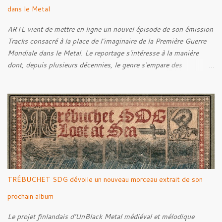
dans le Metal
ARTE vient de mettre en ligne un nouvel épisode de son émission
Tracks consacré à la place de l'imaginaire de la Première Guerre
Mondiale dans le Metal. Le reportage s'intéresse à la manière
dont, depuis plusieurs décennies, le genre s'empare des
représentations de la Grande Guerre, entre démarche mémorielle,
regard critique et fascination pour ses symboles. Pour alimenter
cette réflexion, Tracks est allé à la rencontre de Noise (
Kanonenfieber ) et de Dmytro Kumar ( 1914 ), qui reviennent sur
leur intérêt pour la Première Guerre mondiale. Le documentaire
donne également la parole au producteur Kristian "Kohle"
Kohlmannslehner, collaborateur de 1914 , ainsi qu'à l'historien
Ralf Raths, directeur du Musée allemand des blindés de Munster,
afin d'interroger plus largement la place des images de guerre
TRÉBUCHET SDG dévoile un nouveau morceau extrait de son
dans l'esthétique et l'imaginaire du Metal. Le reportage est à
découvrir ci-dessous :
prochain album
Le projet finlandais d’UnBlack Metal médiéval et mélodique