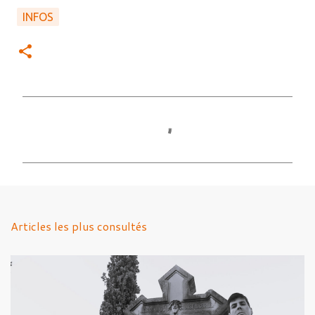
INFOS
C
o
m
m
e
n
Articles les plus consultés
t
a
i
r