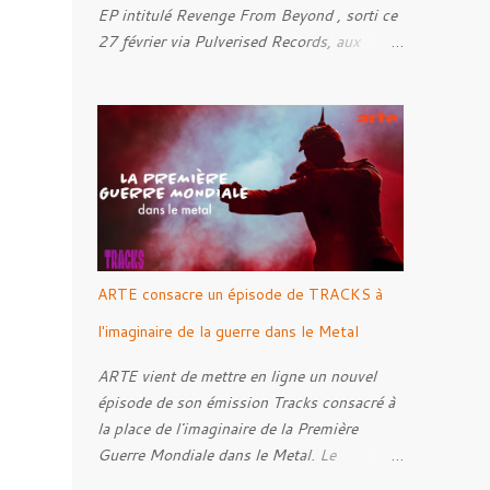
EP intitulé Revenge From Beyond , sorti ce
27 février via Pulverised Records, aux
formats CD, vinyle et numérique.
Découvrez le ci-dessous. Il a été enregistré
et mixé par Santi et l'artwork a été réalisé
par Luxi Lahtinen. Tracklist: 01. Into The
Grave 02. The Eternal Embrace 03. A
Somber Night 04. Rebellion Against The
Vile 05. Revenge From Beyond 06. The
Sense Of Fear
ARTE consacre un épisode de TRACKS à
l'imaginaire de la guerre dans le Metal
ARTE vient de mettre en ligne un nouvel
épisode de son émission Tracks consacré à
la place de l'imaginaire de la Première
Guerre Mondiale dans le Metal. Le
reportage s'intéresse à la manière dont,