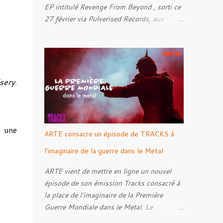
EP intitulé Revenge From Beyond , sorti ce
27 février via Pulverised Records, aux
formats CD, vinyle et numérique.
Découvrez le ci-dessous. Il a été enregistré
et mixé par Santi et l'artwork a été réalisé
par Luxi Lahtinen. Tracklist: 01. Into The
Grave 02. The Eternal Embrace 03. A
sery
.
Somber Night 04. Rebellion Against The
Vile 05. Revenge From Beyond 06. The
Sense Of Fear
t une
ARTE consacre un épisode de TRACKS à
l'imaginaire de la guerre dans le Metal
ARTE vient de mettre en ligne un nouvel
épisode de son émission Tracks consacré à
la place de l'imaginaire de la Première
Guerre Mondiale dans le Metal. Le
reportage s'intéresse à la manière dont,