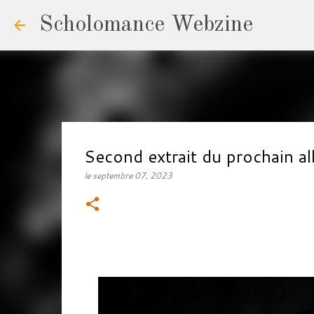
Scholomance Webzine
Second extrait du prochain
le
septembre 07, 2023