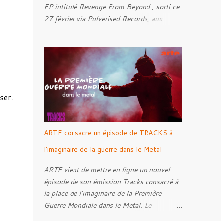
EP intitulé Revenge From Beyond , sorti ce
27 février via Pulverised Records, aux
formats CD, vinyle et numérique.
Découvrez le ci-dessous. Il a été enregistré
et mixé par Santi et l'artwork a été réalisé
par Luxi Lahtinen. Tracklist: 01. Into The
Grave 02. The Eternal Embrace 03. A
Somber Night 04. Rebellion Against The
nser.
Vile 05. Revenge From Beyond 06. The
Sense Of Fear
ARTE consacre un épisode de TRACKS à
l'imaginaire de la guerre dans le Metal
ARTE vient de mettre en ligne un nouvel
épisode de son émission Tracks consacré à
la place de l'imaginaire de la Première
Guerre Mondiale dans le Metal. Le
reportage s'intéresse à la manière dont,