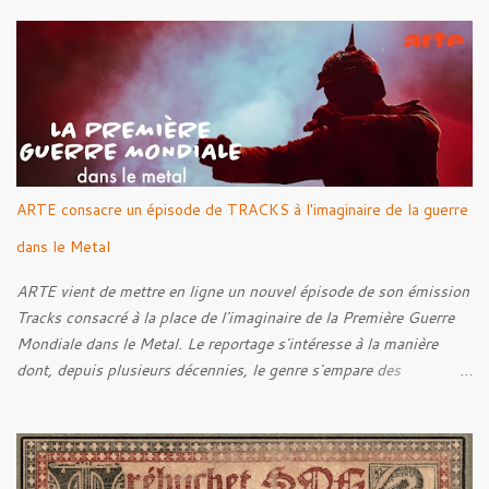
Into The Grave 02. The Eternal Embrace 03. A Somber Night 04.
Rebellion Against The Vile 05. Revenge From Beyond 06. The
Sense Of Fear
ARTE consacre un épisode de TRACKS à l'imaginaire de la guerre
dans le Metal
ARTE vient de mettre en ligne un nouvel épisode de son émission
Tracks consacré à la place de l'imaginaire de la Première Guerre
Mondiale dans le Metal. Le reportage s'intéresse à la manière
dont, depuis plusieurs décennies, le genre s'empare des
représentations de la Grande Guerre, entre démarche mémorielle,
regard critique et fascination pour ses symboles. Pour alimenter
cette réflexion, Tracks est allé à la rencontre de Noise (
Kanonenfieber ) et de Dmytro Kumar ( 1914 ), qui reviennent sur