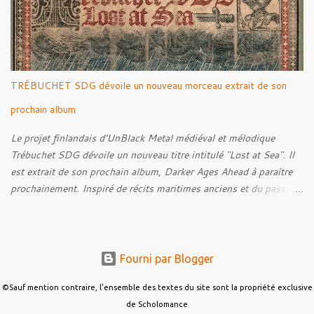
leur intérêt pour la Première Guerre mondiale. Le documentaire
donne également la parole au producteur Kristian "Kohle"
Kohlmannslehner, collaborateur de 1914 , ainsi qu'à l'historien
Ralf Raths, directeur du Musée allemand des blindés de Munster,
afin d'interroger plus largement la place des images de guerre
TRÉBUCHET SDG dévoile un nouveau morceau extrait de son
dans l'esthétique et l'imaginaire du Metal. Le reportage est à
découvrir ci-dessous :
prochain album
Le projet finlandais d’UnBlack Metal médiéval et mélodique
Trébuchet SDG dévoile un nouveau titre intitulé "Lost at Sea". Il
est extrait de son prochain album, Darker Ages Ahead à paraître
prochainement. Inspiré de récits maritimes anciens et du passage
de l’Évangile selon Matthieu 14:30-33, le morceau met en scène
un marin confronté à une tempête et à la perspective de la mort.
Derrière cette imagerie, le groupe développe un propos autour de
la persévérance et de l’espoir face aux épreuves, alors que le
Fourni par Blogger
personnage finit par retrouver la force de continuer malgré les
ténèbres qui l’entourent.
©Sauf mention contraire, l'ensemble des textes du site sont la propriété exclusive
de Scholomance