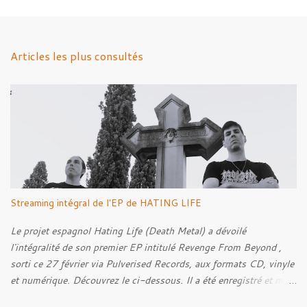
m
e
n
Articles les plus consultés
t
a
i
r
e
s
Streaming intégral de l'EP de HATING LIFE
Le projet espagnol Hating Life (Death Metal) a dévoilé
l'intégralité de son premier EP intitulé Revenge From Beyond ,
sorti ce 27 février via Pulverised Records, aux formats CD, vinyle
et numérique. Découvrez le ci-dessous. Il a été enregistré et mixé
par Santi et l'artwork a été réalisé par Luxi Lahtinen. Tracklist: 01.