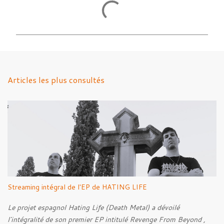
C
o
m
m
e
n
Articles les plus consultés
t
a
i
r
e
s
Streaming intégral de l'EP de HATING LIFE
Le projet espagnol Hating Life (Death Metal) a dévoilé
l'intégralité de son premier EP intitulé Revenge From Beyond ,