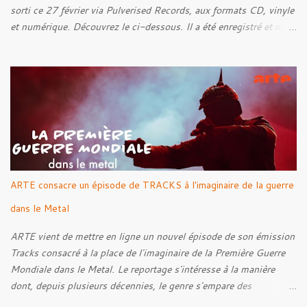
sorti ce 27 février via Pulverised Records, aux formats CD, vinyle
et numérique. Découvrez le ci-dessous. Il a été enregistré et mixé
par Santi et l'artwork a été réalisé par Luxi Lahtinen. Tracklist: 01.
Into The Grave 02. The Eternal Embrace 03. A Somber Night 04.
Rebellion Against The Vile 05. Revenge From Beyond 06. The
Sense Of Fear
ARTE consacre un épisode de TRACKS à l'imaginaire de la guerre
dans le Metal
ARTE vient de mettre en ligne un nouvel épisode de son émission
Tracks consacré à la place de l'imaginaire de la Première Guerre
Mondiale dans le Metal. Le reportage s'intéresse à la manière
dont, depuis plusieurs décennies, le genre s'empare des
représentations de la Grande Guerre, entre démarche mémorielle,