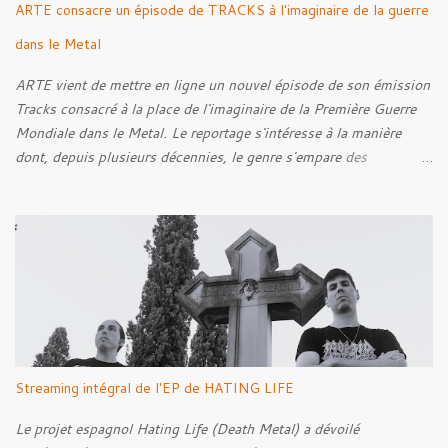
ARTE consacre un épisode de TRACKS à l'imaginaire de la guerre
dans le Metal
ARTE vient de mettre en ligne un nouvel épisode de son émission
Tracks consacré à la place de l'imaginaire de la Première Guerre
Mondiale dans le Metal. Le reportage s'intéresse à la manière
dont, depuis plusieurs décennies, le genre s'empare des
représentations de la Grande Guerre, entre démarche mémorielle,
regard critique et fascination pour ses symboles. Pour alimenter
cette réflexion, Tracks est allé à la rencontre de Noise (
Kanonenfieber ) et de Dmytro Kumar ( 1914 ), qui reviennent sur
leur intérêt pour la Première Guerre mondiale. Le documentaire
donne également la parole au producteur Kristian "Kohle"
Kohlmannslehner, collaborateur de 1914 , ainsi qu'à l'historien
Ralf Raths, directeur du Musée allemand des blindés de Munster,
afin d'interroger plus largement la place des images de guerre
Streaming intégral de l'EP de HATING LIFE
dans l'esthétique et l'imaginaire du Metal. Le reportage est à
découvrir ci-dessous :
Le projet espagnol Hating Life (Death Metal) a dévoilé