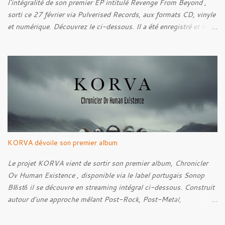
l'intégralité de son premier EP intitulé Revenge From Beyond ,
sorti ce 27 février via Pulverised Records, aux formats CD, vinyle
et numérique. Découvrez le ci-dessous. Il a été enregistré et mixé
par Santi et l'artwork a été réalisé par Luxi Lahtinen. Tracklist: 01.
Into The Grave 02. The Eternal Embrace 03. A Somber Night 04.
Rebellion Against The Vile 05. Revenge From Beyond 06. The
Sense Of Fear
KORVA dévoile son premier album
Le projet KORVA vient de sortir son premier album, Chronicler
Ov Human Existence , disponible via le label portugais Sonop
Blδstδ il se découvre en streaming intégral ci-dessous. Construit
autour d'une approche mêlant Post-Rock, Post-Metal,
atmosphères Black Metal et textures éthérées, KORVA développe
un concept centré sur la figure du témoin silencieux. Celle-ci