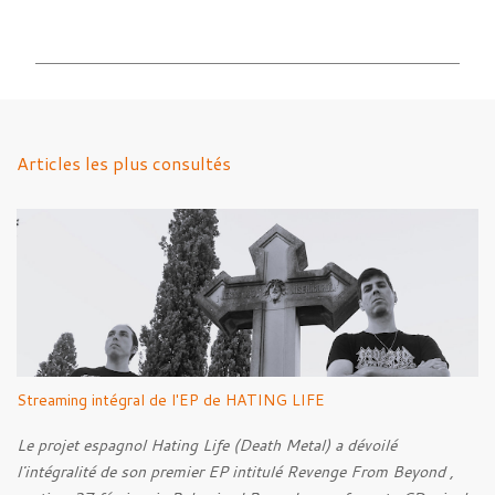
o
m
m
e
n
Articles les plus consultés
t
a
i
r
e
s
Streaming intégral de l'EP de HATING LIFE
Le projet espagnol Hating Life (Death Metal) a dévoilé
l'intégralité de son premier EP intitulé Revenge From Beyond ,