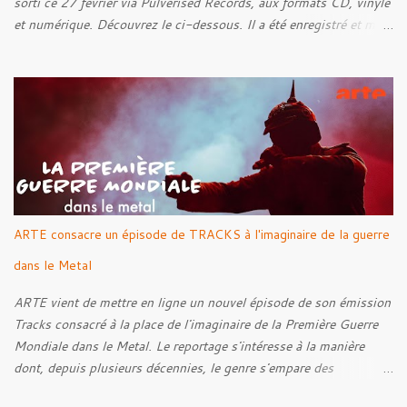
sorti ce 27 février via Pulverised Records, aux formats CD, vinyle
et numérique. Découvrez le ci-dessous. Il a été enregistré et mixé
par Santi et l'artwork a été réalisé par Luxi Lahtinen. Tracklist: 01.
Into The Grave 02. The Eternal Embrace 03. A Somber Night 04.
Rebellion Against The Vile 05. Revenge From Beyond 06. The
Sense Of Fear
ARTE consacre un épisode de TRACKS à l'imaginaire de la guerre
dans le Metal
ARTE vient de mettre en ligne un nouvel épisode de son émission
Tracks consacré à la place de l'imaginaire de la Première Guerre
Mondiale dans le Metal. Le reportage s'intéresse à la manière
dont, depuis plusieurs décennies, le genre s'empare des
représentations de la Grande Guerre, entre démarche mémorielle,