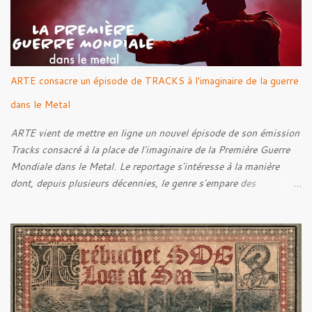
ARTE consacre un épisode de TRACKS à l'imaginaire de la guerre
dans le Metal
ARTE vient de mettre en ligne un nouvel épisode de son émission
Tracks consacré à la place de l'imaginaire de la Première Guerre
Mondiale dans le Metal. Le reportage s'intéresse à la manière
dont, depuis plusieurs décennies, le genre s'empare des
représentations de la Grande Guerre, entre démarche mémorielle,
regard critique et fascination pour ses symboles. Pour alimenter
cette réflexion, Tracks est allé à la rencontre de Noise (
Kanonenfieber ) et de Dmytro Kumar ( 1914 ), qui reviennent sur
leur intérêt pour la Première Guerre mondiale. Le documentaire
donne également la parole au producteur Kristian "Kohle"
Kohlmannslehner, collaborateur de 1914 , ainsi qu'à l'historien