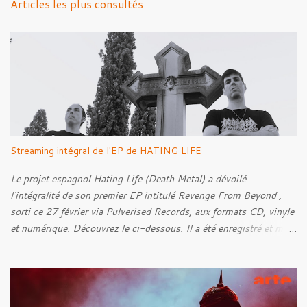
Articles les plus consultés
t
a
i
r
e
s
Streaming intégral de l'EP de HATING LIFE
Le projet espagnol Hating Life (Death Metal) a dévoilé
l'intégralité de son premier EP intitulé Revenge From Beyond ,
sorti ce 27 février via Pulverised Records, aux formats CD, vinyle
et numérique. Découvrez le ci-dessous. Il a été enregistré et mixé
par Santi et l'artwork a été réalisé par Luxi Lahtinen. Tracklist: 01.
Into The Grave 02. The Eternal Embrace 03. A Somber Night 04.
Rebellion Against The Vile 05. Revenge From Beyond 06. The
Sense Of Fear