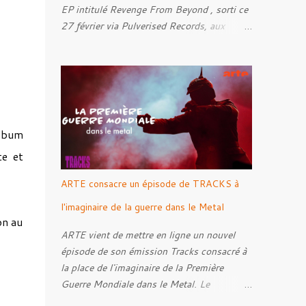
EP intitulé Revenge From Beyond , sorti ce
27 février via Pulverised Records, aux
formats CD, vinyle et numérique.
Découvrez le ci-dessous. Il a été enregistré
et mixé par Santi et l'artwork a été réalisé
par Luxi Lahtinen. Tracklist: 01. Into The
Grave 02. The Eternal Embrace 03. A
Somber Night 04. Rebellion Against The
album
Vile 05. Revenge From Beyond 06. The
te et
Sense Of Fear
ARTE consacre un épisode de TRACKS à
l'imaginaire de la guerre dans le Metal
on au
ARTE vient de mettre en ligne un nouvel
épisode de son émission Tracks consacré à
la place de l'imaginaire de la Première
Guerre Mondiale dans le Metal. Le
reportage s'intéresse à la manière dont,