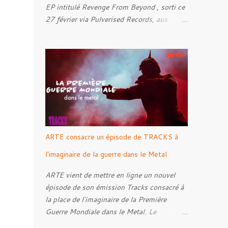
EP intitulé Revenge From Beyond , sorti ce
27 février via Pulverised Records, aux
formats CD, vinyle et numérique.
Découvrez le ci-dessous. Il a été enregistré
et mixé par Santi et l'artwork a été réalisé
par Luxi Lahtinen. Tracklist: 01. Into The
Grave 02. The Eternal Embrace 03. A
Somber Night 04. Rebellion Against The
Vile 05. Revenge From Beyond 06. The
Sense Of Fear
ARTE consacre un épisode de TRACKS à
l'imaginaire de la guerre dans le Metal
ARTE vient de mettre en ligne un nouvel
épisode de son émission Tracks consacré à
la place de l'imaginaire de la Première
Guerre Mondiale dans le Metal. Le
reportage s'intéresse à la manière dont,