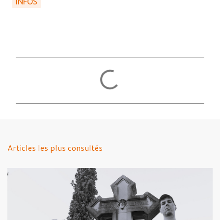
INFOS
C
o
m
m
e
n
Articles les plus consultés
t
a
i
r
e