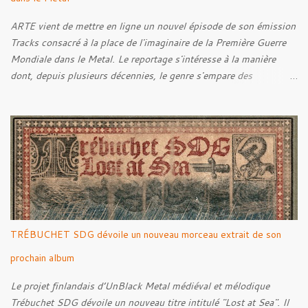
ARTE vient de mettre en ligne un nouvel épisode de son émission
Tracks consacré à la place de l'imaginaire de la Première Guerre
Mondiale dans le Metal. Le reportage s'intéresse à la manière
dont, depuis plusieurs décennies, le genre s'empare des
représentations de la Grande Guerre, entre démarche mémorielle,
regard critique et fascination pour ses symboles. Pour alimenter
cette réflexion, Tracks est allé à la rencontre de Noise (
Kanonenfieber ) et de Dmytro Kumar ( 1914 ), qui reviennent sur
leur intérêt pour la Première Guerre mondiale. Le documentaire
donne également la parole au producteur Kristian "Kohle"
Kohlmannslehner, collaborateur de 1914 , ainsi qu'à l'historien
Ralf Raths, directeur du Musée allemand des blindés de Munster,
afin d'interroger plus largement la place des images de guerre
TRÉBUCHET SDG dévoile un nouveau morceau extrait de son
dans l'esthétique et l'imaginaire du Metal. Le reportage est à
découvrir ci-dessous :
prochain album
Le projet finlandais d’UnBlack Metal médiéval et mélodique
Trébuchet SDG dévoile un nouveau titre intitulé "Lost at Sea". Il